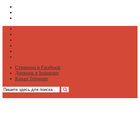
Страница в Facebook
Дневник в Instagram
Канал Telegram
Психология
Вдохновение
Саморазвитие
Философия
Достаток
Мнение
Страница в Facebook
Дневник в Instagram
Канал Telegram