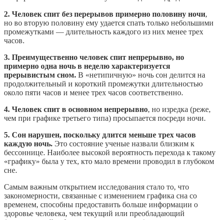
2. Человек спит без перерывов примерно половину ночи
,
но во вторую половину ему удается спать только небольшими
промежутками — длительность каждого из них менее трех
часов.
3. Преимущественно человек спит непрерывно, но
примерно одна ночь в неделю характеризуется
прерывистым сном.
В «нетипичную» ночь сон делится на
продолжительный и короткий промежутки длительностью
около пяти часов и менее трех часов соответственно.
4. Человек спит в основном непрерывно
, но изредка (реже,
чем при графике третьего типа) просыпается посреди ночи.
5. Сон нарушен, поскольку длится меньше трех часов
каждую ночь.
Это состояние ученые назвали близким к
бессоннице. Наиболее высокой вероятность перехода к такому
«графику» была у тех, кто мало времени проводил в глубоком
сне.
Самым важным открытием исследования стало то, что
закономерности, связанные с изменением графика сна со
временем, способны предоставить больше информации о
здоровье человека, чем текущий или преобладающий