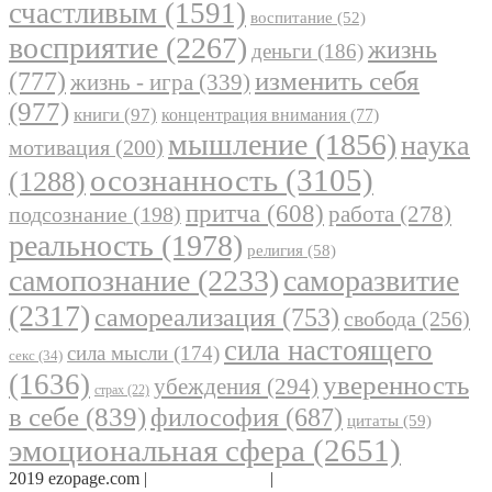
счастливым
(1591)
воспитание
(52)
восприятие
(2267)
жизнь
деньги
(186)
(777)
изменить себя
жизнь - игра
(339)
(977)
книги
(97)
концентрация внимания
(77)
мышление
(1856)
наука
мотивация
(200)
осознанность
(3105)
(1288)
притча
(608)
работа
(278)
подсознание
(198)
реальность
(1978)
религия
(58)
самопознание
(2233)
саморазвитие
(2317)
самореализация
(753)
свобода
(256)
сила настоящего
сила мысли
(174)
секс
(34)
(1636)
уверенность
убеждения
(294)
страх
(22)
в себе
(839)
философия
(687)
цитаты
(59)
эмоциональная сфера
(2651)
2019 ezopage.com |
Обратная связь
|
О проекте