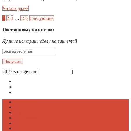
Читать далее
1
2
3
…
156
Следующие
Постоянному читателю:
Лучшие истории недели на ваш email
2019 ezopage.com |
Обратная связь
|
О проекте
Страница в Facebook
Дневник в Instagram
Канал Telegram
Психология
Вдохновение
Саморазвитие
Философия
Достаток
Мнение