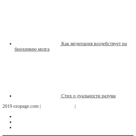
Как медитация воздействует на
биохимию мозга
Стих о дуальности разума
2019 ezopage.com |
Обратная связь
|
О проекте
Страница в Facebook
Дневник в Instagram
Канал Telegram