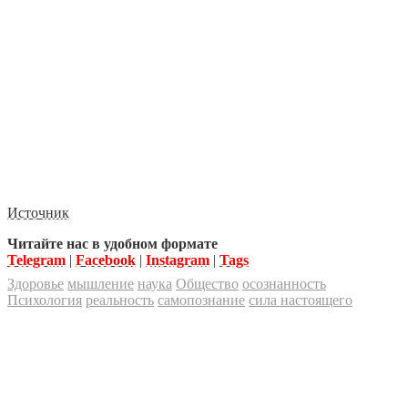
Источник
Читайте нас в удобном формате
Telegram
|
Facebook
|
Instagram
|
Tags
Здоровье
мышление
наука
Общество
осознанность
Психология
реальность
самопознание
сила настоящего