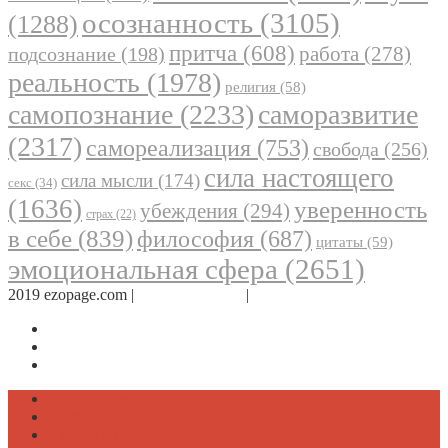
осознанность
(3105)
(1288)
притча
(608)
работа
(278)
подсознание
(198)
реальность
(1978)
религия
(58)
самопознание
(2233)
саморазвитие
(2317)
самореализация
(753)
свобода
(256)
сила настоящего
сила мысли
(174)
секс
(34)
(1636)
уверенность
убеждения
(294)
страх
(22)
в себе
(839)
философия
(687)
цитаты
(59)
эмоциональная сфера
(2651)
2019 ezopage.com |
Обратная связь
|
О проекте
Страница в Facebook
Дневник в Instagram
Канал Telegram
Психология
Вдохновение
Саморазвитие