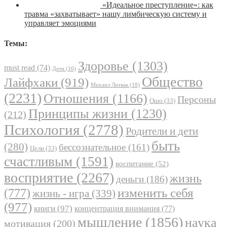
«Идеальное преступление»: как
травма «захватывает» нашу лимбическую систему и
управляет эмоциями
Темы:
Здоровье
(1303)
must read
(74)
Дети
(16)
Общество
Лайфхаки
(919)
Михаил Литвак
(18)
(2231)
Отношения
(1166)
Персоны
Ошо
(33)
Принципы жизни
(1230)
(212)
Психология
(2778)
Родители и дети
быть
(280)
бессознательное
(161)
Цели
(33)
счастливым
(1591)
воспитание
(52)
восприятие
(2267)
жизнь
деньги
(186)
(777)
изменить себя
жизнь - игра
(339)
(977)
книги
(97)
концентрация внимания
(77)
мышление
(1856)
наука
мотивация
(200)