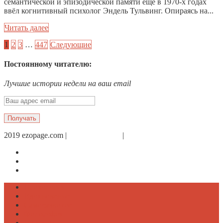
семантической и эпизодической памяти ещё в 1970‑х годах
ввёл когнитивный психолог Эндель Тульвинг. Опираясь на...
Читать далее
1
2
3
…
447
Следующие
Постоянному читателю:
Лучшие истории недели на ваш email
2019 ezopage.com |
Обратная связь
|
О проекте
Страница в Facebook
Дневник в Instagram
Канал Telegram
Психология
Вдохновение
Саморазвитие
Философия
Достаток