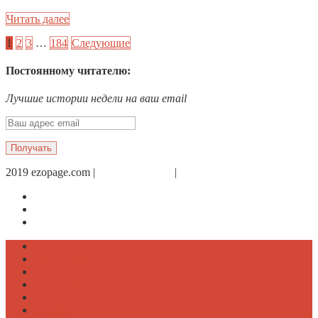
Читать далее
1
2
3
…
184
Следующие
Постоянному читателю:
Лучшие истории недели на ваш email
2019 ezopage.com |
Обратная связь
|
О проекте
Страница в Facebook
Дневник в Instagram
Канал Telegram
Психология
Вдохновение
Саморазвитие
Философия
Достаток
Мнение