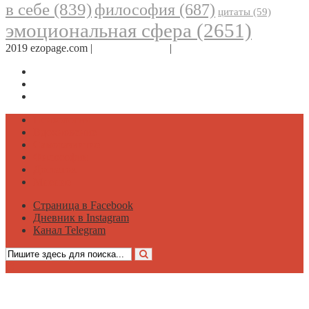
в себе
(839)
философия
(687)
цитаты
(59)
эмоциональная сфера
(2651)
2019 ezopage.com |
Обратная связь
|
О проекте
Страница в Facebook
Дневник в Instagram
Канал Telegram
Психология
Вдохновение
Саморазвитие
Философия
Достаток
Мнение
Страница в Facebook
Дневник в Instagram
Канал Telegram