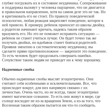
глубже погружать их в состояние неудачника. Сопереживание
и поддержка вызовут у человека ощущение, что он двигается
в правильном направлении, хотя на самом деле это не так. Но
и критиковать его не стоит. По правилу поведенческой
психологии, любая реакция закрепляет поведение, которое к
ней привело. К примеру, ребенок приносит из школы двойку,
а родители начинают кричать, надеясь таким образом
вразумить его. Но это не поможет исправить ситуацию —
ребенок не станет учиться лучше. Он будет точно так же
получать двойки, но вдобавок станет бояться родителей.
Проявив эмпатию к систематическому неудачнику, вы
сделаете прямо противоположное — закрепите это поведение.
То есть человек будет продолжать совершать ошибки.
Сочувствие таким людям не приведет ни к чему хорошему.
Надменные снобы
Обычно надменные снобы мыслят эгоцентрично. Они
считают себя особенными и исключительными. Все, что
происходит вокруг, для них напрямую связано с их
личностью. Очень часто, но не всегда, такие эгоцентрики
имеют магическое сознание. То есть они живут в мире, где
солнце восходит не из-за вращения Земли, а из-за того, что
Вселенная таким образом пытается им что-то сообщить.