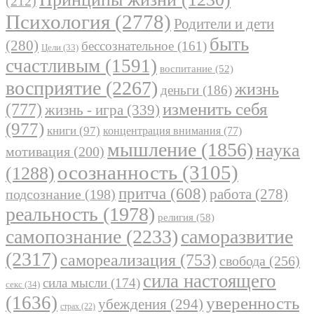
(212)
Психология
(2778)
Родители и дети
быть
(280)
бессознательное
(161)
Цели
(33)
счастливым
(1591)
воспитание
(52)
восприятие
(2267)
жизнь
деньги
(186)
(777)
изменить себя
жизнь - игра
(339)
(977)
книги
(97)
концентрация внимания
(77)
мышление
(1856)
наука
мотивация
(200)
осознанность
(3105)
(1288)
притча
(608)
работа
(278)
подсознание
(198)
реальность
(1978)
религия
(58)
самопознание
(2233)
саморазвитие
(2317)
самореализация
(753)
свобода
(256)
сила настоящего
сила мысли
(174)
секс
(34)
(1636)
уверенность
убеждения
(294)
страх
(22)