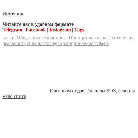
Источник
Читайте нас в удобном формате
Telegram
|
Facebook
|
Instagram
|
Tags
жизнь
Общество
осознанность
Принципы жизни
Психология
реальность
сила настоящего
эмоциональная сфера
Организм подает сигналы SOS, если вы
мало спите