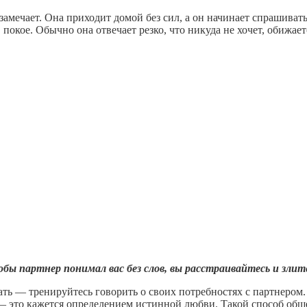
е замечает. Она приходит домой без сил, а он начинает спрашиват
в покое. Обычно она отвечает резко, что никуда не хочет, обижае
бы партнер понимал вас без слов, вы расстраивайтесь и злит
ать — тренируйтесь говорить о своих потребностях с партнером.
 — это кажется определением истинной любви. Такой способ общ