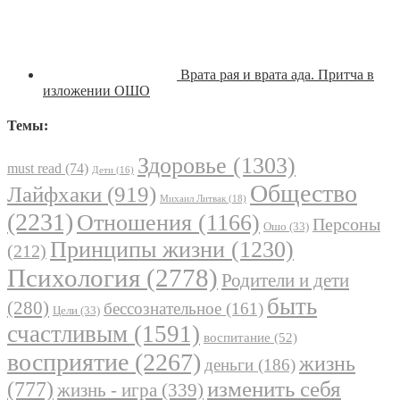
Врата рая и врата ада. Притча в
изложении ОШО
Темы:
Здоровье
(1303)
must read
(74)
Дети
(16)
Общество
Лайфхаки
(919)
Михаил Литвак
(18)
(2231)
Отношения
(1166)
Персоны
Ошо
(33)
Принципы жизни
(1230)
(212)
Психология
(2778)
Родители и дети
быть
(280)
бессознательное
(161)
Цели
(33)
счастливым
(1591)
воспитание
(52)
восприятие
(2267)
жизнь
деньги
(186)
(777)
изменить себя
жизнь - игра
(339)