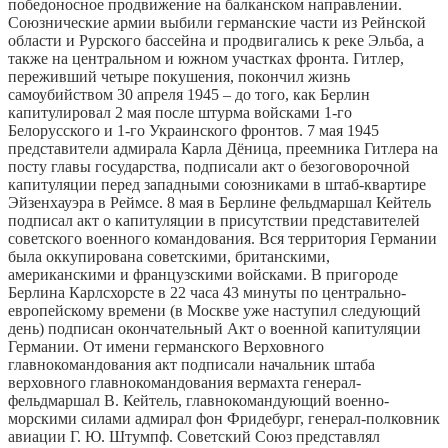
победоносное продвижение на балканском направлении.
Союзнические армии выбили германские части из Рейнской
области и Рурского бассейна и продвигались к реке Эльба, а
также на центральном и южном участках фронта. Гитлер,
переживший четыре покушения, покончил жизнь
самоубийством 30 апреля 1945 – до того, как Берлин
капитулировал 2 мая после штурма войсками 1-го
Белорусского и 1-го Украинского фронтов. 7 мая 1945
представители адмирала Карла Дёница, преемника Гитлера на
посту главы государства, подписали акт о безоговорочной
капитуляции перед западными союзниками в штаб-квартире
Эйзенхауэра в Реймсе. 8 мая в Берлине фельдмаршал Кейтель
подписал акт о капитуляции в присутствии представителей
советского военного командования. Вся территория Германии
была оккупирована советскими, британскими,
американскими и французскими войсками. В пригороде
Берлина Карлсхорсте в 22 часа 43 минуты по центрально-
европейскому времени (в Москве уже наступил следующий
день) подписан окончательный Акт о военной капитуляции
Германии. От имени германского Верховного
главнокомандования акт подписали начальник штаба
верховного главнокомандования вермахта генерал-
фельдмаршал В. Кейтель, главнокомандующий военно-
морскими силами адмирал фон Фридебург, генерал-полковник
авиации Г. Ю. Штумпф. Советский Союз представлял