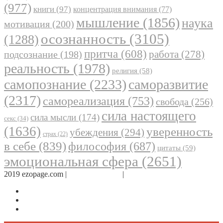
(977)
книги
(97)
концентрация внимания
(77)
мышление
(1856)
наука
мотивация
(200)
осознанность
(3105)
(1288)
притча
(608)
работа
(278)
подсознание
(198)
реальность
(1978)
религия
(58)
самопознание
(2233)
саморазвитие
(2317)
самореализация
(753)
свобода
(256)
сила настоящего
сила мысли
(174)
секс
(34)
(1636)
уверенность
убеждения
(294)
страх
(22)
в себе
(839)
философия
(687)
цитаты
(59)
эмоциональная сфера
(2651)
2019 ezopage.com |
Обратная связь
|
О проекте
Страница в Facebook
Дневник в Instagram
Канал Telegram