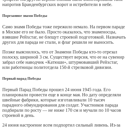
напротив Бранденбургских ворот и истребители в небе.
Порезанное знамя Победы
Само знамя Победы тоже пережило немало. На первом параде
в Москве его не было. Просто оказалось, что знаменосцы,
взявшие Рейхстаг, не блещут строевой подготовкой. Назначать
других для парада не стали, и флаг решили не выносить.
Позже выяснилось, что от Знамени Победы кто-то отрезал
полоску, шириной 3 см. Существует версия, что ее на сувенир
забрал себе наводчик «Катюши», штурмовавший Рейхстаг,
или работницы политотдела 150-й стрелковой дивизии.
Первый парад Победы
Первый Парад Победы прошел 24 июня 1945 года. Его
планировали провести еще в конце мая. Но дату определяли
швейные фабрики, которые изготавливали 10 тысяч
парадного обмундирования для солдат. Участников парада
подбирали по росту — не ниже 170 см и мучали по 10 часов
строевой в день.
24 июня настроение всем подпортил сильный ливень. Из-за