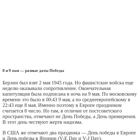
8 и 9 мая — разные даты Победы
Берлин был взят 2 мая 1945 года. Но фашистские войска еще
неделю оказывали сопротивление. Окончательная
капитуляция была подписана в ночь на 9 мая. По московскому
времени это было в 00:43 9 мая, а по среднеевропейскому в
22:43 еще 8 мая. Именно поэтому в Европе праздником
считается 8 число. Но там, в отличие от постсоветского
пространства, отмечают не День Победы, а День примирения.
В этот день чествуют жертв нацизма.
В США же отмечают два праздника — День победы в Европе
и День победы в Японии (V-E Day и V-J Day).