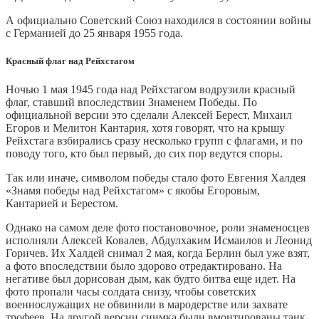
А официально Советский Союз находился в состоянии войны
с Германией до 25 января 1955 года.
Красный флаг над Рейхстагом
Ночью 1 мая 1945 года над Рейхстагом водрузили красный
флаг, ставший впоследствии Знаменем Победы. По
официальной версии это сделали Алексей Берест, Михаил
Егоров и Мелитон Кантария, хотя говорят, что на крышу
Рейхстага взбирались сразу несколько групп с флагами, и по
поводу того, кто был первый, до сих пор ведутся споры.
Так или иначе, символом победы стало фото Евгения Халдея
«Знамя победы над Рейхстагом» с якобы Егоровым,
Кантарией и Берестом.
Однако на самом деле фото постановочное, роли знаменосцев
исполняли Алексей Ковалев, Абдулхаким Исмаилов и Леонид
Горичев. Их Халдей снимал 2 мая, когда Берлин был уже взят,
а фото впоследствии было здорово отредактировано. На
негативе был дорисован дым, как будто битва еще идет. На
фото пропали часы солдата снизу, чтобы советских
военнослужащих не обвинили в мародерстве или захвате
трофеев. На другой версии снимка были вмонтированы танк