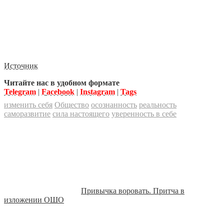
Источник
Читайте нас в удобном формате
Telegram
|
Facebook
|
Instagram
|
Tags
изменить себя
Общество
осознанность
реальность
саморазвитие
сила настоящего
уверенность в себе
Привычка воровать. Притча в
изложении ОШО