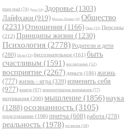
Здоровье
(1303)
must read
(74)
Дети
(16)
Общество
Лайфхаки
(919)
Михаил Литвак
(18)
(2231)
Отношения
(1166)
Персоны
Ошо
(33)
Принципы жизни
(1230)
(212)
Психология
(2778)
Родители и дети
быть
(280)
бессознательное
(161)
Цели
(33)
счастливым
(1591)
воспитание
(52)
восприятие
(2267)
жизнь
деньги
(186)
(777)
изменить себя
жизнь - игра
(339)
(977)
книги
(97)
концентрация внимания
(77)
мышление
(1856)
наука
мотивация
(200)
осознанность
(3105)
(1288)
притча
(608)
работа
(278)
подсознание
(198)
реальность
(1978)
религия
(58)