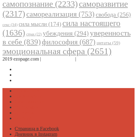
самопознание
(2233)
саморазвитие
(2317)
самореализация
(753)
свобода
(256)
сила настоящего
сила мысли
(174)
секс
(34)
(1636)
уверенность
убеждения
(294)
страх
(22)
в себе
(839)
философия
(687)
цитаты
(59)
эмоциональная сфера
(2651)
2019 ezopage.com |
Обратная связь
|
О проекте
Страница в Facebook
Дневник в Instagram
Канал Telegram
Психология
Вдохновение
Саморазвитие
Философия
Достаток
Мнение
Страница в Facebook
Дневник в Instagram