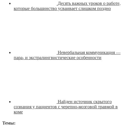
Десять важных уроков о работе,
которые большинство усваивает слишком поздно
Невербальная коммуникация —
пара- и экстралингвистические особенности
Найден источник скрытого
сознания у пациентов с черепно-мозговой травмой в
коме
Темы: