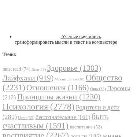
Ученые научились
трансформировать мысли в текст на компьютере
Темы:
Здоровье
(1303)
must read
(74)
Дети
(16)
Общество
Лайфхаки
(919)
Михаил Литвак
(18)
(2231)
Отношения
(1166)
Персоны
Ошо
(33)
Принципы жизни
(1230)
(212)
Психология
(2778)
Родители и дети
быть
(280)
бессознательное
(161)
Цели
(33)
счастливым
(1591)
воспитание
(52)
восприятие
(2267)
жизнь
деньги
(186)