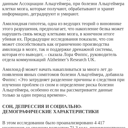
данным Ассоциации Альцгеймера, при болезни Альцгеймера
клетки мозга, которые получают, обрабатывают и хранят
информацию, деградируют и умирают.
Амилоидная гипотеза, одна из ведущих теорий о виновнике
этого разрушения, предполагает, что накопление белка может
нарушить связь между клетками мозга, в конечном итоге
убивая их. Предыдущие исследования показали, что сон
может способствовать как ограничению производства
амилоида в мозге, так и поддержке дренажной системы,
которая его выводит, – сказала Лора Фиппс, руководитель
отдела коммуникаций Alzheimer’s Research UK.
Амилоид-β может начать накапливаться за много лет до
появления явных симптомов болезни Альцгеймера, добавила
Фиппс: «Это затрудняет разделение причины и следствия при
изучении проблем со сном и определение риска болезни
Альцгеймера, особенно если вы рассматриваете данные
только за один период времени».
СОН, ДЕПРЕССИЯ И СОЦИАЛЬНО-
ДЕМОГРАФИЧЕСКИЕ ХАРАКТЕРИСТИКИ
В этом исследовании было проанализировано 4 417
участников со средним возрастом 71,3 года, преимущественно