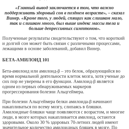
«Главный вывод заключается в том, что важно
поддерживать здоровый сон в позднем возрасте», – сказал
Винер. «Кроме того, у людей, спящих как слишком мало,
так и слишком много, был выше индекс массы тела и
больше депрессивных симптомов».
Полученные результаты свидетельствуют о том, что короткий
и долгий сон может быть связан с различными процессами,
лежащими в основе заболеваний, добавил Винер.
БЕТА-АМИЛОИД 101
Бета-амилоид или амилоид-β – это белок, образующийся во
время нормальной деятельности клеток мозга, хотя ученые до
сих пор не уверены в его функции. Амилоид-β является
одним из первых обнаруживаемых маркеров
прогрессирования болезни Альцгеймера.
При болезни Альцгеймера белки амилоида-β начинают
накапливаться по всему мозгу, слипаясь в бляшки.
Амилоидные бляшки чаще появляются с возрастом, и многие
люди, в мозге которых накапливается амилоид, остаются
здоровыми. Около 30 % здоровых 70-летних людей имеют
значительное количество амилоидных бляшек в мозге. По