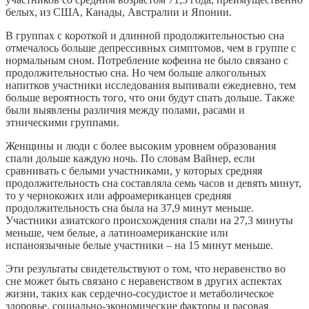
белых, из США, Канады, Австралии и Японии.
В группах с короткой и длинной продолжительностью сна
отмечалось больше депрессивных симптомов, чем в группе с
нормальным сном. Потребление кофеина не было связано с
продолжительностью сна. Но чем больше алкогольных
напитков участники исследования выпивали ежедневно, тем
больше вероятность того, что они будут спать дольше. Также
были выявлены различия между полами, расами и
этническими группами.
Женщины и люди с более высоким уровнем образования
спали дольше каждую ночь. По словам Вайнер, если
сравнивать с белыми участниками, у которых средняя
продолжительность сна составляла семь часов и девять минут,
то у чернокожих или афроамериканцев средняя
продолжительность сна была на 37,9 минут меньше.
Участники азиатского происхождения спали на 27,3 минуты
меньше, чем белые, а латиноамериканские или
испаноязычные белые участники – на 15 минут меньше.
Эти результаты свидетельствуют о том, что неравенство во
сне может быть связано с неравенством в других аспектах
жизни, таких как сердечно-сосудистое и метаболическое
здоровье, социально-экономические факторы и расовая