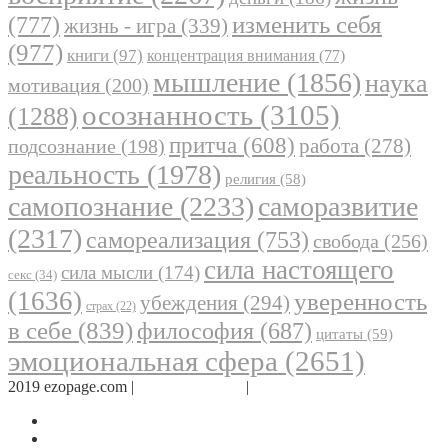
(777)
изменить себя
жизнь - игра
(339)
(977)
книги
(97)
концентрация внимания
(77)
мышление
(1856)
наука
мотивация
(200)
осознанность
(3105)
(1288)
притча
(608)
работа
(278)
подсознание
(198)
реальность
(1978)
религия
(58)
самопознание
(2233)
саморазвитие
(2317)
самореализация
(753)
свобода
(256)
сила настоящего
сила мысли
(174)
секс
(34)
(1636)
уверенность
убеждения
(294)
страх
(22)
в себе
(839)
философия
(687)
цитаты
(59)
эмоциональная сфера
(2651)
2019 ezopage.com |
Обратная связь
|
О проекте
Страница в Facebook
Дневник в Instagram