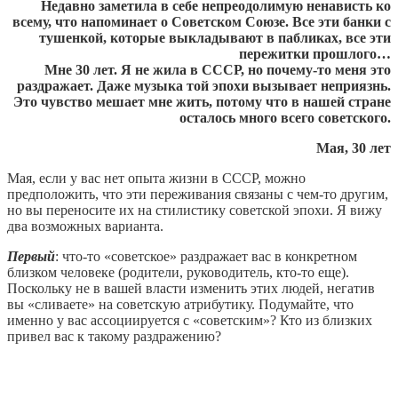
Недавно заметила в себе непреодолимую ненависть ко
всему, что напоминает о Советском Союзе. Все эти банки с
тушенкой, которые выкладывают в пабликах, все эти
пережитки прошлого…
Мне 30 лет. Я не жила в СССР, но почему-то меня это
раздражает. Даже музыка той эпохи вызывает неприязнь.
Это чувство мешает мне жить, потому что в нашей стране
осталось много всего советского.
Мая, 30 лет
Мая, если у вас нет опыта жизни в СССР, можно
предположить, что эти переживания связаны с чем-то другим,
но вы переносите их на стилистику советской эпохи. Я вижу
два возможных варианта.
Первый
: что-то «советское» раздражает вас в конкретном
близком человеке (родители, руководитель, кто-то еще).
Поскольку не в вашей власти изменить этих людей, негатив
вы «сливаете» на советскую атрибутику. Подумайте, что
именно у вас ассоциируется с «советским»? Кто из близких
привел вас к такому раздражению?