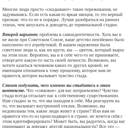
Многие люди просто «скидывают» такие переживания, не
задумываясь. Если есть какая-то яркая эмоция, то это верный
признак: что-то не в порядке. Лучше разобраться на ранних
этапах, чем запускать и доводить до терминальной стадии.
Второй вариант:
проблема в самоидентичности. Хоть вы и
не жили при Советском Союзе, ваше детство неизбежно было
наполнено его атрибутикой. В вашем окружении были
советские люди и, как ни крути, вы — цветок, который вырос
на этом поле. Вероятно, вы и в себе чего-то не принимаете,
отвергаете какую-то часть своей личности. Возможно, вы
хотите казаться человеком каких-то других кровей, не
имеющим отношения к тому прошлому, которое вам не
нравится, которое вызывает чувство стыда.
Стоит подумать, чего именно вы стыдитесь в этом
контексте.
Что «совковое» для вас неприемлемо? Чувство
стыда всегда отсылает нас к собственному существованию.
Нам стыдно за то, что мы находим в себе. Мы реагируем на
то, что вызывает внутренний отклик. Возможно, вы
недовольны тем, какие люди живут в стране? Или вам не
нравится что-то из происходящего в стране, не хочется себя с
этим идентифицировать? Может быть, вы радуетесь, когда вас
принимают за девушку другой национальности? Все это —