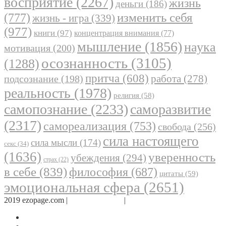
восприятие
(2267)
жизнь
деньги
(186)
(777)
изменить себя
жизнь - игра
(339)
(977)
книги
(97)
концентрация внимания
(77)
мышление
(1856)
наука
мотивация
(200)
осознанность
(3105)
(1288)
притча
(608)
работа
(278)
подсознание
(198)
реальность
(1978)
религия
(58)
самопознание
(2233)
саморазвитие
(2317)
самореализация
(753)
свобода
(256)
сила настоящего
сила мысли
(174)
секс
(34)
(1636)
уверенность
убеждения
(294)
страх
(22)
в себе
(839)
философия
(687)
цитаты
(59)
эмоциональная сфера
(2651)
2019 ezopage.com |
Обратная связь
|
О проекте
Страница в Facebook