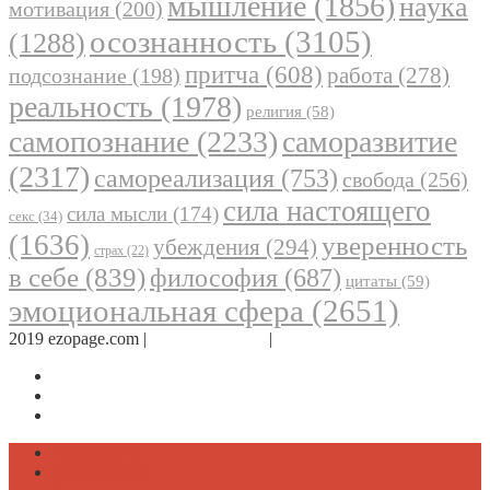
мышление
(1856)
наука
мотивация
(200)
осознанность
(3105)
(1288)
притча
(608)
работа
(278)
подсознание
(198)
реальность
(1978)
религия
(58)
самопознание
(2233)
саморазвитие
(2317)
самореализация
(753)
свобода
(256)
сила настоящего
сила мысли
(174)
секс
(34)
(1636)
уверенность
убеждения
(294)
страх
(22)
в себе
(839)
философия
(687)
цитаты
(59)
эмоциональная сфера
(2651)
2019 ezopage.com |
Обратная связь
|
О проекте
Страница в Facebook
Дневник в Instagram
Канал Telegram
Психология
Вдохновение