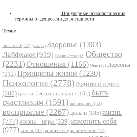
Популярные психологические
термины от депрессии до ригидности
Темы:
Здоровье
(1303)
must read
(74)
Дети
(16)
Общество
Лайфхаки
(919)
Михаил Литвак
(18)
(2231)
Отношения
(1166)
Персоны
Ошо
(33)
Принципы жизни
(1230)
(212)
Психология
(2778)
Родители и дети
быть
(280)
бессознательное
(161)
Цели
(33)
счастливым
(1591)
воспитание
(52)
восприятие
(2267)
жизнь
деньги
(186)
(777)
изменить себя
жизнь - игра
(339)
(977)
книги
(97)
концентрация внимания
(77)