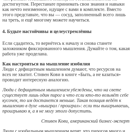
достигнутом. Перестаньте принимать свои знания и навыки
как нечто неизменное, идущее с вами в комплекте. Вместо
этого представьте, что вы — сосуд, заполненный всего лишь
на треть, и ещё многому можете научиться.
4. Будьте настойчивы и целеустремлённы
Если сдадитесь, то вернётесь к началу и снова станете
заложником фиксированного мышления. Думайте о том, какая
работа уже проделана.
Как настроиться на мышление изобилия
Люди с дефицитным мышлением думают, что ресурсов на
всех не хватит. Стивен Кови в книге «Быть, а не казаться»
проводит интересную аналогию.
Люди с дефицитным мышлением убеждены, что на свете
существует лишь один пирог и что если кто-то возьмёт себе
кусочек, то им достанется меньше. Такая позиция ведёт к
мышлению в духе «выиграл / проиграл»: если ты выигрываешь,
проигрываю я, а я не могу этого допустить.
Стивен Кови, американский бизнес-эксперт
Люди с изобильным мышлением верят, что пирогов много и