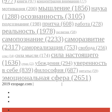
(977)
книги
(97)
концентрация внимания
(77)
мышление
(1856)
наука
мотивация
(200)
осознанность
(3105)
(1288)
притча
(608)
работа
(278)
подсознание
(198)
реальность
(1978)
религия
(58)
самопознание
(2233)
саморазвитие
(2317)
самореализация
(753)
свобода
(256)
сила настоящего
сила мысли
(174)
секс
(34)
(1636)
уверенность
убеждения
(294)
страх
(22)
в себе
(839)
философия
(687)
цитаты
(59)
эмоциональная сфера
(2651)
2019 ezopage.com |
Обратная связь
|
О проекте
Страница в Facebook
Дневник в Instagram
Канал Telegram
Психология