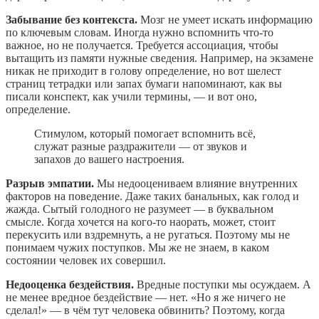
Забывание без контекста.
Мозг не умеет искать информацию
по ключевым словам. Иногда нужно вспомнить что-то
важное, но не получается. Требуется ассоциация, чтобы
вытащить из памяти нужные сведения. Например, на экзамене
никак не приходит в голову определение, но вот шелест
страниц тетрадки или запах бумаги напоминают, как вы
писали конспект, как учили термины, — и вот оно,
определение.
Стимулом, который помогает вспомнить всё,
служат разные раздражители — от звуков и
запахов до вашего настроения.
Разрыв эмпатии.
Мы недооцениваем влияние внутренних
факторов на поведение. Даже таких банальных, как голод и
жажда. Сытый голодного не разумеет — в буквальном
смысле. Когда хочется на кого-то наорать, может, стоит
перекусить или вздремнуть, а не ругаться. Поэтому мы не
понимаем чужих поступков. Мы же не знаем, в каком
состоянии человек их совершил.
Недооценка бездействия.
Вредные поступки мы осуждаем. А
не менее вредное бездействие — нет. «Но я же ничего не
сделал!» — в чём тут человека обвинить? Поэтому, когда