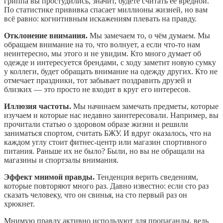
гриппа вы простудились, значит, будете считать её вредной.
По статистике прививка спасает миллионы жизней, но вам
всё равно: когнитивным искажениям плевать на правду.
Отклонение внимания.
Мы замечаем то, о чём думаем. Мы
обращаем внимание на то, что волнует, а если что-то нам
неинтересно, мы этого и не увидим. Кто много думает об
одежде и интересуется брендами, с ходу заметит новую сумку
у коллеги, будет обращать внимание на одежду других. Кто не
отмечает праздники, тот забывает поздравить друзей и
близких — это просто не входит в круг его интересов.
Иллюзия частоты.
Мы начинаем замечать предметы, которые
изучаем и которые нас недавно заинтересовали. Например, вы
прочитали статью о здоровом образе жизни и решили
заниматься спортом, считать БЖУ. И вдруг оказалось, что на
каждом углу стоит фитнес-центр или магазин спортивного
питания. Раньше их не было? Были, но вы не обращали на
магазины и спортзалы внимания.
Эффект мнимой правды.
Тенденция верить сведениям,
которые повторяют много раз. Давно известно: если сто раз
сказать человеку, что он свинья, на сто первый раз он
хрюкнет.
Мнимую правду активно используют для пропаганды, ведь