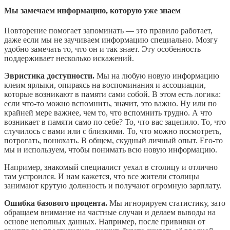
Мы замечаем информацию, которую уже знаем
Повторение помогает запоминать — это правило работает,
даже если мы не заучиваем информацию специально. Мозгу
удобно замечать то, что он и так знает. Эту особенность
поддерживает несколько искажений.
Эвристика доступности.
Мы на любую новую информацию
клеим ярлыки, опираясь на воспоминания и ассоциации,
которые возникают в памяти сами собой. В этом есть логика:
если что-то можно вспомнить, значит, это важно. Ну или по
крайней мере важнее, чем то, что вспомнить трудно. А что
возникает в памяти само по себе? То, что вас зацепило. То, что
случилось с вами или с близкими. То, что можно посмотреть,
потрогать, понюхать. В общем, скудный личный опыт. Его-то
мы и используем, чтобы понимать всю новую информацию.
Например, знакомый специалист уехал в столицу и отлично
там устроился. И нам кажется, что все жители столицы
занимают крутую должность и получают огромную зарплату.
Ошибка базового процента.
Мы игнорируем статистику, зато
обращаем внимание на частные случаи и делаем выводы на
основе неполных данных. Например, после прививки от