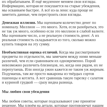
их обрабатываем. И ещё медленнее меняем свои взгляды.
Информацию, которая не покушается на старые убеждения,
мы осваиваем быстрее. А всё из-за лени: куда проще не
заметить данные, чем перестроить свои взгляды.
Денежная иллюзия.
Мы оцениваем количество денег по
номиналу. Миллион — это много. Хотя, если разобраться, это
не так уж много, особенно если это миллион в слабой валюте.
Мы оцениваем число, а не реальную стоимость денег. А их
реальная стоимость складывается из того, сколько можно
купить товаров на эту сумму.
Необъективная оценка отличий.
Когда мы рассматриваем
предметы по отдельности, мы замечаем между ними меньше
различий, чем если сравниваем их одновременно. Порой
невозможно различить близнецов, но, когда они рядом, их не
перепутаешь. Или иногда ужин кажется не таким уж жирным.
Подумаешь, там же просто макароны из твёрдых сортов
пшеницы и котлета. А вот сравнишь такую тарелку с салатом
и куриной грудкой — сразу видна разница.
Мы любим свои убеждения
Мы любим советы, которые подсказывают уже принятое
решение. Мы плюём на детали, которые противоречат нашим