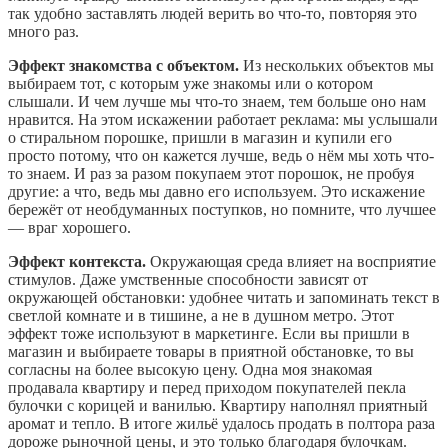
так удобно заставлять людей верить во что-то, повторяя это
много раз.
Эффект знакомства с объектом.
Из нескольких объектов мы
выбираем тот, с которым уже знакомы или о котором
слышали. И чем лучше мы что-то знаем, тем больше оно нам
нравится. На этом искажении работает реклама: мы услышали
о стиральном порошке, пришли в магазин и купили его
просто потому, что он кажется лучше, ведь о нём мы хоть что-
то знаем. И раз за разом покупаем этот порошок, не пробуя
другие: а что, ведь мы давно его используем. Это искажение
бережёт от необдуманных поступков, но помните, что лучшее
— враг хорошего.
Эффект контекста.
Окружающая среда влияет на восприятие
стимулов. Даже умственные способности зависят от
окружающей обстановки: удобнее читать и запоминать текст в
светлой комнате и в тишине, а не в душном метро. Этот
эффект тоже используют в маркетинге. Если вы пришли в
магазин и выбираете товары в приятной обстановке, то вы
согласны на более высокую цену. Одна моя знакомая
продавала квартиру и перед приходом покупателей пекла
булочки с корицей и ванилью. Квартиру наполнял приятный
аромат и тепло. В итоге жильё удалось продать в полтора раза
дороже рыночной цены, и это только благодаря булочкам.