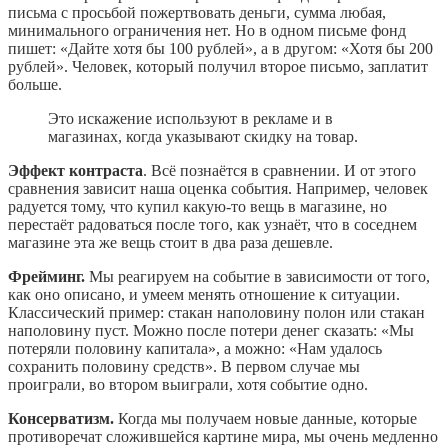
письма с просьбой пожертвовать деньги, сумма любая,
минимального ограничения нет. Но в одном письме фонд
пишет: «Дайте хотя бы 100 рублей», а в другом: «Хотя бы 200
рублей». Человек, который получил второе письмо, заплатит
больше.
Это искажение используют в рекламе и в
магазинах, когда указывают скидку на товар.
Эффект контраста
. Всё познаётся в сравнении. И от этого
сравнения зависит наша оценка события. Например, человек
радуется тому, что купил какую-то вещь в магазине, но
перестаёт радоваться после того, как узнаёт, что в соседнем
магазине эта же вещь стоит в два раза дешевле.
Фрейминг.
Мы реагируем на событие в зависимости от того,
как оно описано, и умеем менять отношение к ситуации.
Классический пример: стакан наполовину полон или стакан
наполовину пуст. Можно после потери денег сказать: «Мы
потеряли половину капитала», а можно: «Нам удалось
сохранить половину средств». В первом случае мы
проиграли, во втором выиграли, хотя событие одно.
Консерватизм.
Когда мы получаем новые данные, которые
противоречат сложившейся картине мира, мы очень медленно