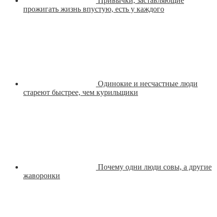
Привычки, заставляющие
прожигать жизнь впустую, есть у каждого
Одинокие и несчастные люди
стареют быстрее, чем курильщики
Почему одни люди совы, а другие
жаворонки