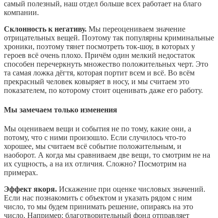
самый полезный, наш отдел больше всех работает на благо
компании.
Склонность к негативу.
Мы переоцениваем значение
отрицательных вещей. Поэтому так популярны криминальные
хроники, поэтому тянет посмотреть ток-шоу, в которых у
героев всё очень плохо. Причём один мелкий недостаток
способен перечеркнуть множество положительных черт. Это
та самая ложка дёгтя, которая портит всем и всё. Во всём
прекрасный человек ковыряет в носу, и мы считаем это
показателем, по которому стоит оценивать даже его работу.
Мы
замечаем только изменения
Мы оцениваем вещи и события не по тому, какие они, а
потому, что с ними произошло. Если случилось что-то
хорошее, мы считаем всё событие положительным, и
наоборот. А когда мы сравниваем две вещи, то смотрим не на
их сущность, а на их отличия. Сложно? Посмотрим на
примерах.
Эффект якоря.
Искажение при оценке числовых значений.
Если нас познакомить с объектом и указать рядом с ним
число, то мы будем принимать решение, опираясь на это
число. Например: благотворительный фонд отправляет