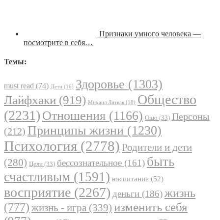
Признаки умного человека —
посмотрите в себя…
Темы:
Здоровье
(1303)
must read
(74)
Дети
(16)
Общество
Лайфхаки
(919)
Михаил Литвак
(18)
(2231)
Отношения
(1166)
Персоны
Ошо
(33)
Принципы жизни
(1230)
(212)
Психология
(2778)
Родители и дети
быть
(280)
бессознательное
(161)
Цели
(33)
счастливым
(1591)
воспитание
(52)
восприятие
(2267)
жизнь
деньги
(186)
(777)
изменить себя
жизнь - игра
(339)