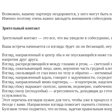
Возможно, вашему партнеру нездоровится, у него могут быть не
Именно поэтому очень важно завладеть вниманием собеседника 
Зрительный контакт
Зрительный контакт — это все, что вы увидели в собеседнике, 
Ваша встреча начинается со взгляда: будет ли он бегающий, н
Взгляд, направленный в центр лба и не опускающийся ниже глаз
напротив друг друга.
Взгляд, распределяющийся между глазами и ртом, — светский в
Взгляд, охватывающий лицо, шею, верхнюю часть грудной кле
Взгляд, скользящий от глаз вниз по телу и обратно — интимны
Взгляд, направленный вдаль, говорит о задумчивости, сосредо
Взгляд, направленный мимо партнера, — эгоцентризм, нацеленн
Взгляд сбоку выражает скепсис, цинизм, недоверие, озабоченно
Взгляд снизу (исподлобья) — агрессивность, доходящая до го
услужливость.
Этот перечень взглядов нужен для того, чтобы уже в процессе
беседе с вами. Направление взгляда помогает оценить степень
Булгаков точно подметил, что истина, задетая правильным вопр