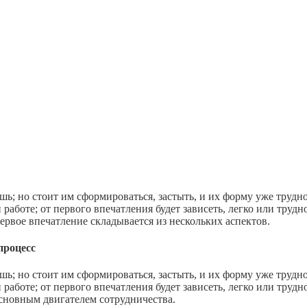
шь; но стоит им сформироваться, застыть, и их форму уже трудн
работе; от первого впечатления будет зависеть, легко или трудн
Первое впечатление складывается из нескольких аспектов.
процесс
шь; но стоит им сформироваться, застыть, и их форму уже трудн
работе; от первого впечатления будет зависеть, легко или трудн
основным двигателем сотрудничества.