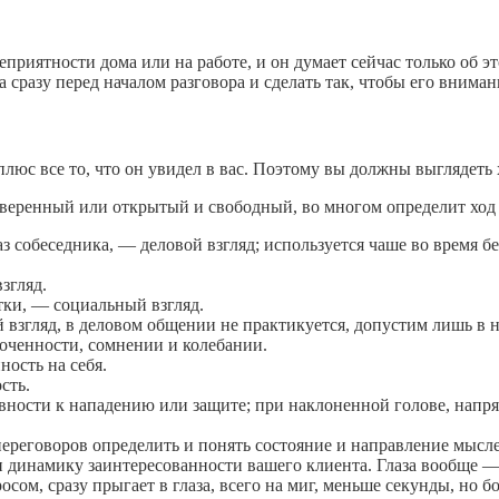
приятности дома или на работе, и он думает сейчас только об э
сразу перед началом разговора и сделать так, чтобы его вниман
плюс все то, что он увидел в вас. Поэтому вы должны выглядеть х
еуверенный или открытый и свободный, во многом определит ход
 собеседника, — деловой взгляд; используется чаше во время бес
згляд.
тки, — социальный взгляд.
й взгляд, в деловом общении не практикуется, допустим лишь в
точенности, сомнении и колебании.
ость на себя.
сть.
товности к нападению или защите; при наклоненной голове, нап
 переговоров определить и понять состояние и направление мысл
 и динамику заинтересованности вашего клиента. Глаза вообще —
осом, сразу прыгает в глаза, всего на миг, меньше секунды, но