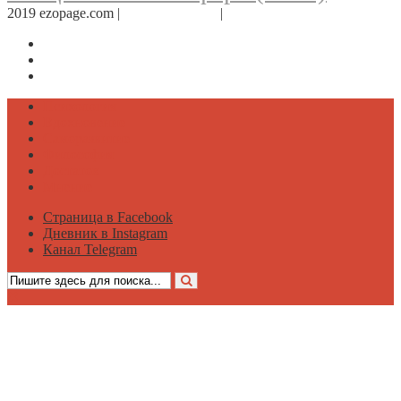
2019 ezopage.com |
Обратная связь
|
О проекте
Страница в Facebook
Дневник в Instagram
Канал Telegram
Психология
Вдохновение
Саморазвитие
Философия
Достаток
Мнение
Страница в Facebook
Дневник в Instagram
Канал Telegram