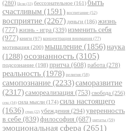
быть
(280)
бессознательное
(161)
Цели
(33)
счастливым
(1591)
воспитание
(52)
восприятие
(2267)
жизнь
деньги
(186)
(777)
изменить себя
жизнь - игра
(339)
(977)
книги
(97)
концентрация внимания
(77)
мышление
(1856)
наука
мотивация
(200)
осознанность
(3105)
(1288)
притча
(608)
работа
(278)
подсознание
(198)
реальность
(1978)
религия
(58)
самопознание
(2233)
саморазвитие
(2317)
самореализация
(753)
свобода
(256)
сила настоящего
сила мысли
(174)
секс
(34)
(1636)
уверенность
убеждения
(294)
страх
(22)
в себе
(839)
философия
(687)
цитаты
(59)
эмоциональная сфера
(2651)