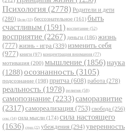
Психология
(2778)
Родители и дети
быть
(280)
бессознательное
(161)
Цели
(33)
счастливым
(1591)
воспитание
(52)
восприятие
(2267)
жизнь
деньги
(186)
(777)
изменить себя
жизнь - игра
(339)
(977)
книги
(97)
концентрация внимания
(77)
мышление
(1856)
наука
мотивация
(200)
осознанность
(3105)
(1288)
притча
(608)
работа
(278)
подсознание
(198)
реальность
(1978)
религия
(58)
самопознание
(2233)
саморазвитие
(2317)
самореализация
(753)
свобода
(256)
сила настоящего
сила мысли
(174)
секс
(34)
(1636)
уверенность
убеждения
(294)
страх
(22)