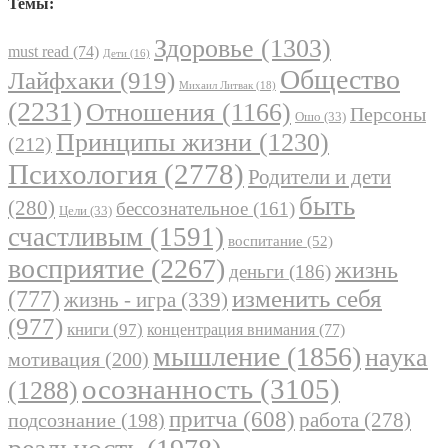
Темы:
Здоровье
(1303)
must read
(74)
Дети
(16)
Общество
Лайфхаки
(919)
Михаил Литвак
(18)
(2231)
Отношения
(1166)
Персоны
Ошо
(33)
Принципы жизни
(1230)
(212)
Психология
(2778)
Родители и дети
быть
(280)
бессознательное
(161)
Цели
(33)
счастливым
(1591)
воспитание
(52)
восприятие
(2267)
жизнь
деньги
(186)
(777)
изменить себя
жизнь - игра
(339)
(977)
книги
(97)
концентрация внимания
(77)
мышление
(1856)
наука
мотивация
(200)
осознанность
(3105)
(1288)
притча
(608)
работа
(278)
подсознание
(198)