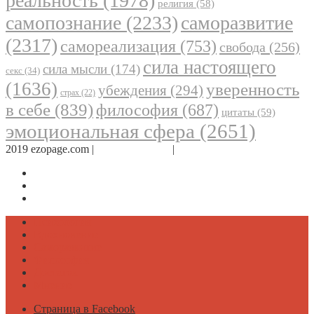
реальность
(1978)
религия
(58)
самопознание
(2233)
саморазвитие
(2317)
самореализация
(753)
свобода
(256)
сила настоящего
сила мысли
(174)
секс
(34)
(1636)
уверенность
убеждения
(294)
страх
(22)
в себе
(839)
философия
(687)
цитаты
(59)
эмоциональная сфера
(2651)
2019 ezopage.com |
Обратная связь
|
О проекте
Страница в Facebook
Дневник в Instagram
Канал Telegram
Психология
Вдохновение
Саморазвитие
Философия
Достаток
Мнение
Страница в Facebook