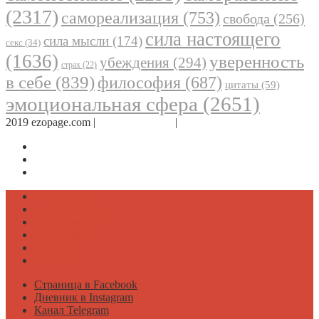
(2317)
самореализация
(753)
свобода
(256)
сила настоящего
сила мысли
(174)
секс
(34)
(1636)
уверенность
убеждения
(294)
страх
(22)
в себе
(839)
философия
(687)
цитаты
(59)
эмоциональная сфера
(2651)
2019 ezopage.com |
Обратная связь
|
О проекте
Страница в Facebook
Дневник в Instagram
Канал Telegram
Психология
Вдохновение
Саморазвитие
Философия
Достаток
Мнение
Страница в Facebook
Дневник в Instagram
Канал Telegram