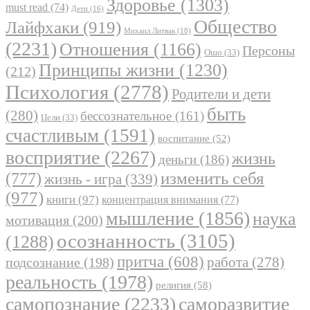
Здоровье
(1303)
must read
(74)
Дети
(16)
Общество
Лайфхаки
(919)
Михаил Литвак
(18)
(2231)
Отношения
(1166)
Персоны
Ошо
(33)
Принципы жизни
(1230)
(212)
Психология
(2778)
Родители и дети
быть
(280)
бессознательное
(161)
Цели
(33)
счастливым
(1591)
воспитание
(52)
восприятие
(2267)
жизнь
деньги
(186)
(777)
изменить себя
жизнь - игра
(339)
(977)
книги
(97)
концентрация внимания
(77)
мышление
(1856)
наука
мотивация
(200)
осознанность
(3105)
(1288)
притча
(608)
работа
(278)
подсознание
(198)
реальность
(1978)
религия
(58)
самопознание
(2233)
саморазвитие