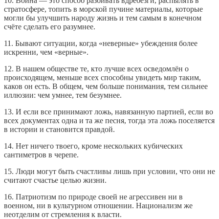
10. Война — это способ разбивать вдребезги, распылять в
стратосфере, топить в морской пучине материалы, которые
могли бы улучшить народу жизнь и тем самым в конечном
счёте сделать его разумнее.
11. Бывают ситуации, когда «неверные» убеждения более
искренни, чем «верные».
12. В нашем обществе те, кто лучше всех осведомлён о
происходящем, меньше всех способны увидеть мир таким,
каков он есть. В общем, чем больше понимания, тем сильнее
иллюзии: чем умнее, тем безумнее.
13. И если все принимают ложь, навязанную партией, если во
всех документах одна и та же песня, тогда эта ложь поселяется
в истории и становится правдой.
14. Нет ничего твоего, кроме нескольких кубических
сантиметров в черепе.
15. Люди могут быть счастливы лишь при условии, что они не
считают счастье целью жизни.
16. Патриотизм по природе своей не агрессивен ни в
военном, ни в культурном отношении. Национализм же
неотделим от стремления к власти.