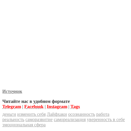
Источник
Читайте нас в удобном формате
Telegram
|
Facebook
|
Instagram
|
Tags
деньги
изменить себя
Лайфхаки
осознанность
работа
реальность
саморазвитие
самореализация
уверенность в себе
эмоциональная сфера