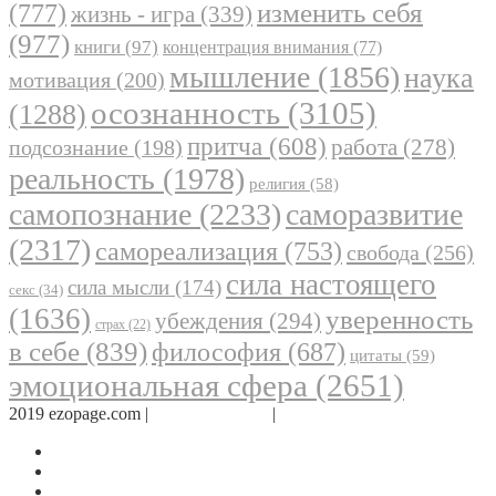
(777)
изменить себя
жизнь - игра
(339)
(977)
книги
(97)
концентрация внимания
(77)
мышление
(1856)
наука
мотивация
(200)
осознанность
(3105)
(1288)
притча
(608)
работа
(278)
подсознание
(198)
реальность
(1978)
религия
(58)
самопознание
(2233)
саморазвитие
(2317)
самореализация
(753)
свобода
(256)
сила настоящего
сила мысли
(174)
секс
(34)
(1636)
уверенность
убеждения
(294)
страх
(22)
в себе
(839)
философия
(687)
цитаты
(59)
эмоциональная сфера
(2651)
2019 ezopage.com |
Обратная связь
|
О проекте
Страница в Facebook
Дневник в Instagram
Канал Telegram