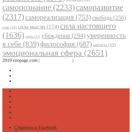
самопознание
(2233)
саморазвитие
(2317)
самореализация
(753)
свобода
(256)
сила настоящего
сила мысли
(174)
секс
(34)
(1636)
уверенность
убеждения
(294)
страх
(22)
в себе
(839)
философия
(687)
цитаты
(59)
эмоциональная сфера
(2651)
2019 ezopage.com |
Обратная связь
|
О проекте
Страница в Facebook
Дневник в Instagram
Канал Telegram
Психология
Вдохновение
Саморазвитие
Философия
Достаток
Мнение
Страница в Facebook