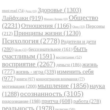
Здоровье
(1303)
must read
(74)
Дети
(16)
Общество
Лайфхаки
(919)
Михаил Литвак
(18)
(2231)
Отношения
(1166)
Персоны
Ошо
(33)
Принципы жизни
(1230)
(212)
Психология
(2778)
Родители и дети
быть
(280)
бессознательное
(161)
Цели
(33)
счастливым
(1591)
воспитание
(52)
восприятие
(2267)
жизнь
деньги
(186)
(777)
изменить себя
жизнь - игра
(339)
(977)
книги
(97)
концентрация внимания
(77)
мышление
(1856)
наука
мотивация
(200)
осознанность
(3105)
(1288)
притча
(608)
работа
(278)
подсознание
(198)
реальность
(1978)
религия
(58)