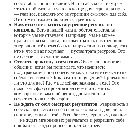
себя стабильно и спокойно. Например, кофе по утрам,
что-то любимое и вкусное в конце дня, сериал на ночь
— главное, наделять это внутренним смыслом для себя.
Это тоже помогает бороться с тревогой.
Научиться не тратить внутренние ресурсы на
контроль.
Есть в нашей жизни обстоятельства, за
которые мы не отвечаем. Например, мы не можем
нравиться всем людям, поэтому тратить внутреннюю
энергию и всё время быть в напряжении по поводу того,
кто и что о вас подумает — пустая трата ресурсов. Это
не сделает вас счастливыми.
Освоить практику заземления.
Это очень помогает в
общении, когда вы понимаете, что начинаете
подстраиваться под собеседника. Спросите себя, что вы
сейчас чувствуете? Как вам эти ощущения? Приемлемо
ли это для вас? Где у вас сейчас зажимы в теле? Это
помогает сфокусироваться на себе и отследить,
комфортно ли вам в общении, достаточно ли
естественно вы себя ведёте.
Не ждать от себя быстрых результатов.
Уверенность в
себе складывается из позитивного опыта и доверия к
своим чувствам. Чтобы быть более уверенным, главное
— не ждать мгновенных результатов и разрешить себе
ошибаться. Тогда процесс пойдёт быстрее.