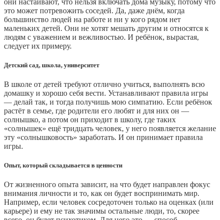
они настаивают, что нельзя включать дома музыку, потому что
это может потревожить соседей. Да, даже днём, когда
большинство людей на работе и ни у кого рядом нет
маленьких детей. Они не хотят мешать другим и относятся к
людям с уважением и вежливостью. И ребёнок, вырастая,
следует их примеру.
Детский сад, школа, университет
В школе от детей требуют отлично учиться, выполнять всю
домашку и хорошо себя вести. Устанавливают правила игры
— делай так, и тогда получишь мою симпатию. Если ребёнок
растёт в семье, где родители его любят и для них он —
солнышко, а потом он приходит в школу, где таких
«солнышек» ещё тридцать человек, у него появляется желание
эту «солнышковость» заработать. И он принимает правила
игры.
Опыт, который складывается в ценности
От жизненного опыта зависит, на что будет направлен фокус
внимания личности и то, как он будет воспринимать мир.
Например, если человек сосредоточен только на оценках (или
карьере) и ему не так значимы остальные люди, то, скорее
всего, он будет психотиком. Для него это — способ