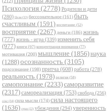
Принципы жизни
(1230)
(212)
Психология
(2778)
Родители и дети
быть
(280)
бессознательное
(161)
Цели
(33)
счастливым
(1591)
воспитание
(52)
восприятие
(2267)
жизнь
деньги
(186)
(777)
изменить себя
жизнь - игра
(339)
(977)
книги
(97)
концентрация внимания
(77)
мышление
(1856)
наука
мотивация
(200)
осознанность
(3105)
(1288)
притча
(608)
работа
(278)
подсознание
(198)
реальность
(1978)
религия
(58)
самопознание
(2233)
саморазвитие
(2317)
самореализация
(753)
свобода
(256)
сила настоящего
сила мысли
(174)
секс
(34)
(1636)
уверенность
убеждения
(294)
страх
(22)