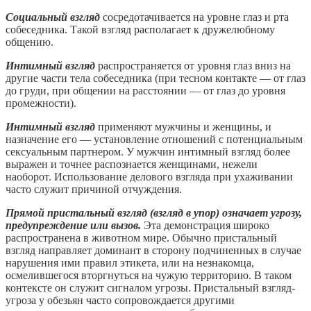
Социальный взгляд
сосредотачивается на уровне глаз и рта
собеседника. Такой взгляд располагает к дружелюбному
общению.
Интимный взгляд
распространяется от уровня глаз вниз на
другие части тела собеседника (при тесном контакте — от глаз
до груди, при общении на расстоянии — от глаз до уровня
промежности).
Интимный взгляд
применяют мужчины и женщины, и
назначение его — установление отношений с потенциальным
сексуальным партнером. У мужчин интимный взгляд более
выражен и точнее распознается женщинами, нежели
наоборот. Использование делового взгляда при ухаживании
часто служит причиной отчуждения.
Прямой пристальный взгляд (взгляд в упор) означает угрозу,
предупреждение или вызов.
Эта демонстрация широко
распространена в животном мире. Обычно пристальный
взгляд направляет доминант в сторону подчиненных в случае
нарушения ими правил этикета, или на незнакомца,
осмелившегося вторгнуться на чужую территорию. В таком
контексте он служит сигналом угрозы. Пристальный взгляд-
угроза у обезьян часто сопровождается другими