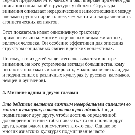
Термин предложен М.Р. Чансом и был впервые применен для
описания социальной структуры у обезьян. Структура
внимания описывает иерархические взаимоотношения между
членами группы порой точнее, чем частота и направленность
агонистических контактов.
Этот показатель имеет однозначную трактовку
применительно ко многим социальным видам животных,
включая человека. Он особенно эффективен для описания
структуры социальных связей в детских коллективах.
По тому, кто из детей чаще всего оказывается в центре
внимания, на кого устремлены взгляды большинства, кому
пытаются подражать и копировать, можно вычислить лидера
и подчиненных в различных культурах (у русских, калмыков,
немцев и бушменов).
4. Мигание одним и двумя глазами
Это действие является важным невербальным сигналом во
многих культурах, в частности в российской.
Люди
подмигивают друг другу, чтобы достичь определенной
договоренности или чтобы показать, что они поняли друг
друга, когда рядом присутствует кто-то еще. Однако во
многих азиатских культурах подмигивание часто