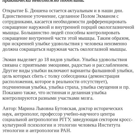
практически невозможно подделать.
Открытие Б. Дюшена остается актуальным и в наши дни.
Единственное уточнение, сделанное Полом Экманом с
сотрудниками, касается необходимости дифференцировать
сокращение наружной и внутренней порций окологлазничной
мышцы. Большинство людей способны контролировать
сокращение внутренней части этой мышцы. Таким образом,
при искренней улыбке удовольствия у человека неизменно
должна сокращаться наружная часть окологлазной мышцы.
Экман выделяет до 18 видов улыбки. Улыбка удовольствия
связана с приятными эмоциями, радостью и расслаблением.
Другие виды улыбки включают варианты фальшивой улыбки,
цель которых сбить с толку собеседника (демонстрация
расположения, которое в реальности отсутствует),
подчиненная улыбка, улыбка страха, улыбка смущения и пр.
Показано также, что истинная и деланная улыбка
контролируются разными участками мозга.
Автор: Марина Львовна Бутовская, доктор исторических
наук, антрополог, профессор учебно-научного центра
социальной антропологии РГГУ, заведующая сектором кросс-
культурной психологии и этологии человека Института
этнологии и антропологии РАН.