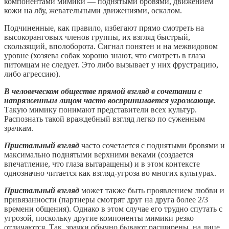
компонентами мимики — поднятыми бровями, движением
кожи на лбу, жевательными движениями, оскалом.
Подчиненные, как правило, избегают прямо смотреть на
высокоранговых членов группы, их взгляд быстрый,
скользящий, вполоборота. Сигнал понятен и на межвидовом
уровне (хозяева собак хорошо знают, что смотреть в глаза
питомцам не следует. Это либо вызывает у них фрустрацию,
либо агрессию).
В человеческом обществе прямой взгляд в сочетании с
напряженным лицом часто воспринимается угрожающе.
Такую мимику понимают представители всех культур.
Распознать такой враждебный взгляд легко по суженным
зрачкам.
Пристальный взгляд
часто сочетается с поднятыми бровями и
максимально поднятыми верхними веками (создается
впечатление, что глаза вытаращены) и в этом контексте
однозначно читается как взгляд-угроза во многих культурах.
Пристальный взгляд
может также быть проявлением любви и
привязанности (партнеры смотрят друг на друга более 2/3
времени общения). Однако в этом случае его трудно спутать с
угрозой, поскольку другие компоненты мимики резко
отличаются. Так, зрачки обычно бывают расширены, на лице