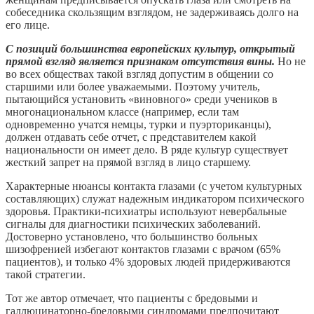
собеседника скользящим взглядом, не задерживаясь долго на
его лице.
С позиций большинства европейских культур, открытый
прямой взгляд является признаком отсутствия вины.
Но не
во всех обществах такой взгляд допустим в общении со
старшими или более уважаемыми. Поэтому учитель,
пытающийся установить «виновного» среди учеников в
многонациональном классе (например, если там
одновременно учатся немцы, турки и пуэрториканцы),
должен отдавать себе отчет, с представителем какой
национальности он имеет дело. В ряде культур существует
жесткий запрет на прямой взгляд в лицо старшему.
Характерные нюансы контакта глазами (с учетом культурных
составляющих) служат надежным индикатором психического
здоровья. Практики-психиатры используют невербальные
сигналы для диагностики психических заболеваний.
Достоверно установлено, что большинство больных
шизофренией избегают контактов глазами с врачом (65%
пациентов), и только 4% здоровых людей придерживаются
такой стратегии.
Тот же автор отмечает, что пациенты с бредовыми и
галлюцинаторно-бредовыми синдромами предпочитают