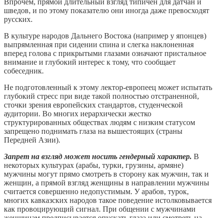
Впрочем, прямой длительный взгляд типичен для датчан и
шведов, и по этому показателю они иногда даже превосходят
русских.
В культуре народов Дальнего Востока (например у японцев)
выпрямленная при сидении спина и слегка наклоненная
вперед голова с прикрытыми глазами означают пристальное
внимание и глубокий интерес к тому, что сообщает
собеседник.
Не подготовленный к этому лектор-европеец может испытать
глубокий стресс при виде такой полностью отстраненной,
сточки зрения европейских стандартов, студенческой
аудитории. Во многих иерархически жестко
структурированных обществах людям с низким статусом
запрещено поднимать глаза на вышестоящих (страны
Передней Азии).
Запрет на взгляд может носить гендерный характер.
В
некоторых культурах (арабы, турки, грузины, армяне)
мужчины могут прямо смотреть в сторону как мужчин, так и
женщин, а прямой взгляд женщины в направлении мужчины
считается совершенно недопустимым. У арабов, турок,
многих кавказских народов такое поведение истолковывается
как провоцирующий сигнал. При общении с мужчинами
женщинам предписывается опускать глаза или смотреть на