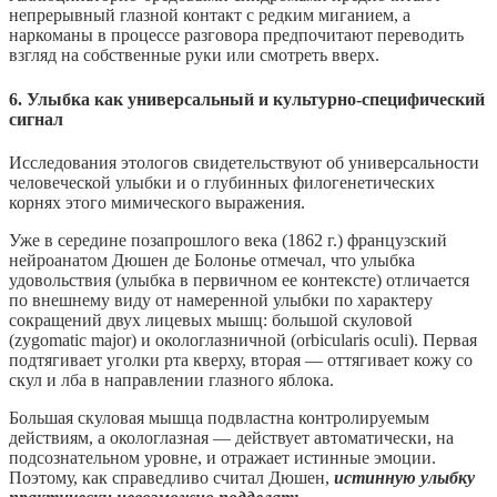
непрерывный глазной контакт с редким миганием, а
наркоманы в процессе разговора предпочитают переводить
взгляд на собственные руки или смотреть вверх.
6. Улыбка как универсальный и культурно-специфический
сигнал
Исследования этологов свидетельствуют об универсальности
человеческой улыбки и о глубинных филогенетических
корнях этого мимического выражения.
Уже в середине позапрошлого века (1862 г.) французский
нейроанатом Дюшен де Болонье отмечал, что улыбка
удовольствия (улыбка в первичном ее контексте) отличается
по внешнему виду от намеренной улыбки по характеру
сокращений двух лицевых мышц: большой скуловой
(zygomatic major) и окологлазничной (orbicularis oculi). Первая
подтягивает уголки рта кверху, вторая — оттягивает кожу со
скул и лба в направлении глазного яблока.
Большая скуловая мышца подвластна контролируемым
действиям, а окологлазная — действует автоматически, на
подсознательном уровне, и отражает истинные эмоции.
Поэтому, как справедливо считал Дюшен,
истинную улыбку