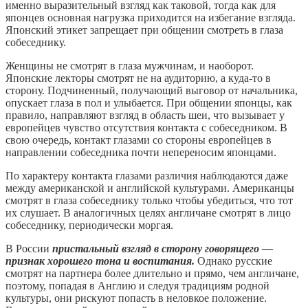
именно выразительный взгляд как таковой, тогда как для
японцев основная нагрузка приходится на избегание взгляда.
Японский этикет запрещает при общении смотреть в глаза
собеседнику.
Женщины не смотрят в глаза мужчинам, и наоборот.
Японские лекторы смотрят не на аудиторию, а куда-то в
сторону. Подчиненный, получающий выговор от начальника,
опускает глаза в пол и улыбается. При общении японцы, как
правило, направляют взгляд в область шеи, что вызывает у
европейцев чувство отсутствия контакта с собеседником. В
свою очередь, контакт глазами со стороны европейцев в
направлении собеседника почти непереносим японцами.
По характеру контакта глазами различия наблюдаются даже
между американской и английской культурами. Американцы
смотрят в глаза собеседнику только чтобы убедиться, что тот
их слушает. В аналогичных целях англичане смотрят в лицо
собеседнику, периодически моргая.
В России
пристальный взгляд в сторону говорящего —
признак хорошего тона и воспитания.
Однако русские
смотрят на партнера более длительно и прямо, чем англичане,
поэтому, попадая в Англию и следуя традициям родной
культуры, они рискуют попасть в неловкое положение.