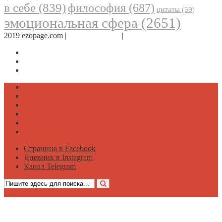
в себе
(839)
философия
(687)
цитаты
(59)
эмоциональная сфера
(2651)
2019 ezopage.com |
Обратная связь
|
О проекте
Страница в Facebook
Дневник в Instagram
Канал Telegram
Психология
Вдохновение
Саморазвитие
Философия
Достаток
Мнение
Страница в Facebook
Дневник в Instagram
Канал Telegram