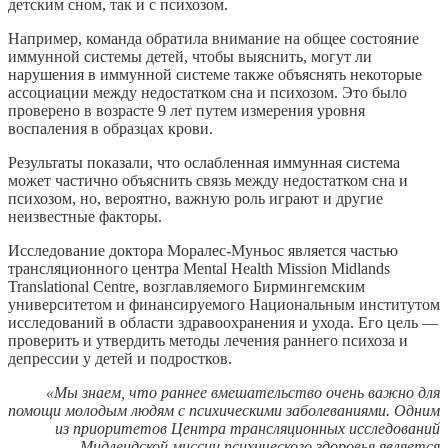
детским сном, так и с психозом.
Например, команда обратила внимание на общее состояние
иммунной системы детей, чтобы выяснить, могут ли
нарушения в иммунной системе также объяснять некоторые
ассоциации между недостатком сна и психозом. Это было
проверено в возрасте 9 лет путем измерения уровня
воспаления в образцах крови.
Результаты показали, что ослабленная иммунная система
может частично объяснить связь между недостатком сна и
психозом, но, вероятно, важную роль играют и другие
неизвестные факторы.
Исследование доктора Моралес-Муньос является частью
трансляционного центра Mental Health Mission Midlands
Translational Centre, возглавляемого Бирмингемским
университетом и финансируемого Национальным институтом
исследований в области здравоохранения и ухода. Его цель —
проверить и утвердить методы лечения раннего психоза и
депрессии у детей и подростков.
«Мы знаем, что раннее вмешательство очень важно для
помощи молодым людям с психическими заболеваниями. Одним
из приоритетов Центра трансляционных исследований
Мидлендской миссии психического здоровья является