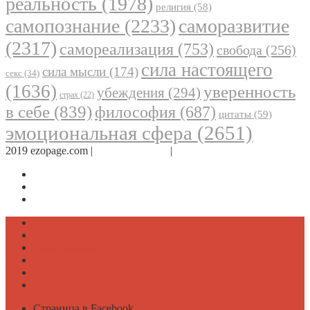
реальность
(1978)
религия
(58)
самопознание
(2233)
саморазвитие
(2317)
самореализация
(753)
свобода
(256)
сила настоящего
сила мысли
(174)
секс
(34)
(1636)
уверенность
убеждения
(294)
страх
(22)
в себе
(839)
философия
(687)
цитаты
(59)
эмоциональная сфера
(2651)
2019 ezopage.com |
Обратная связь
|
О проекте
Страница в Facebook
Дневник в Instagram
Канал Telegram
Психология
Вдохновение
Саморазвитие
Философия
Достаток
Мнение
Страница в Facebook