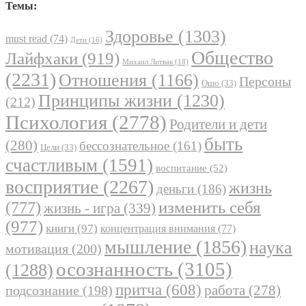
Темы:
Здоровье
(1303)
must read
(74)
Дети
(16)
Общество
Лайфхаки
(919)
Михаил Литвак
(18)
(2231)
Отношения
(1166)
Персоны
Ошо
(33)
Принципы жизни
(1230)
(212)
Психология
(2778)
Родители и дети
быть
(280)
бессознательное
(161)
Цели
(33)
счастливым
(1591)
воспитание
(52)
восприятие
(2267)
жизнь
деньги
(186)
(777)
изменить себя
жизнь - игра
(339)
(977)
книги
(97)
концентрация внимания
(77)
мышление
(1856)
наука
мотивация
(200)
осознанность
(3105)
(1288)
притча
(608)
работа
(278)
подсознание
(198)