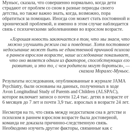
Муньос, сказала, что совершенно нормально, когда дети
страдают от проблем со сном в разные периоды своего
детства, но также важно знать, когда, возможно, пора
обратиться за помощью. Иногда сон может стать постоянной и
хронической проблемой, и именно в этом случае наблюдается
связь с психическими заболеваниями во взрослом возрасте.
«Хорошая новость заключается в том, что мы знаем, что
можно улучшить режим сна и поведение. Хотя постоянное
недосыпание может быть не единственной причиной психоза
в раннем взрослом возрасте, наше исследование показывает,
что оно является одним из факторов, способствующих его
развитию, и это то, с чем родители могут бороться», —
сказала Моралес-Муньос.
Результаты исследования, опубликованные в журнале JAMA
Psychiatry, были основаны на данных, полученных в ходе
Avon Longitudinal Study of Parents and Children (ALSPAC),
которое включает записи о почти 12,4 тыс. детях в возрасте от
6 месяцев до 7 лет и почти 3,9 тыс. взрослых в возрасте 24 лет.
Несмотря на то, что связь между недостатком сна в детстве и
психозом в раннем взрослом возрасте была достоверной,
команда не доказала причинно-следственную связь.
Необходимо изучить другие факторы, связанные как с