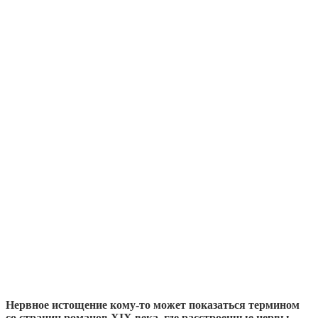
Нервное истощение кому-то может показаться термином
со страниц романов XIX века, где расстроенные нервы