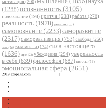
мышление
(1856)
наука
мотивация
(200)
осознанность
(3105)
(1288)
притча
(608)
работа
(278)
подсознание
(198)
реальность
(1978)
религия
(58)
самопознание
(2233)
саморазвитие
(2317)
самореализация
(753)
свобода
(256)
сила настоящего
сила мысли
(174)
секс
(34)
(1636)
уверенность
убеждения
(294)
страх
(22)
в себе
(839)
философия
(687)
цитаты
(59)
эмоциональная сфера
(2651)
2019 ezopage.com |
Обратная связь
|
О проекте
Страница в Facebook
Дневник в Instagram
Канал Telegram
Психология
Вдохновение
Саморазвитие