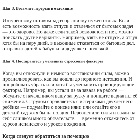
Шаг 3. Возьмите перерыв и отдохните
Изнурённому потоком задач организму нужен отдых. Если
есть возможность взять отпуск и отвлечься от бытовых задач
— это здорово. Но даже если такой возможности нет, можно
поискать другие варианты. Например, взять не отпуск, а отгул
хотя бы на пару дней, в выходные отказаться от бытовых дел,
отправить детей к бабушке и дедушке с ночёвкой.
Шаг 4. Постарайтесь уменьшить стрессовые факторы
Когда вы отдохнули и немного восстановили силы, можно
проанализировать, как вы дошли до нервного истощения. И
попробовать убрать или хотя бы уменьшить провоцирующие
факторы. Например, вы устали из-за завала на работе —
обсудите с начальником вашу загрузку и поищите варианты её
снижения. С трудом справляетесь с истериками двухлетнего
ребёнка — подумайте о поиске няни или отдайте его в
детский сад хотя бы на полдня. Переоценили силы и взяли на
себя слишком много обязательств — временно откажитесь от
курсов испанского и уроков вождения.
Когда следует обратиться за помощью