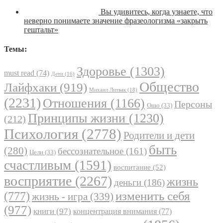
Вы удивитесь, когда узнаете, что
неверно понимаете значение фразеологизма «закрыть
гештальт»
Темы:
Здоровье
(1303)
must read
(74)
Дети
(16)
Общество
Лайфхаки
(919)
Михаил Литвак
(18)
(2231)
Отношения
(1166)
Персоны
Ошо
(33)
Принципы жизни
(1230)
(212)
Психология
(2778)
Родители и дети
быть
(280)
бессознательное
(161)
Цели
(33)
счастливым
(1591)
воспитание
(52)
восприятие
(2267)
жизнь
деньги
(186)
(777)
изменить себя
жизнь - игра
(339)
(977)
книги
(97)
концентрация внимания
(77)