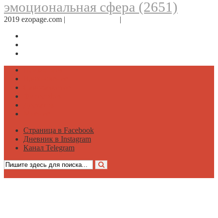
эмоциональная сфера
(2651)
2019 ezopage.com |
Обратная связь
|
О проекте
Страница в Facebook
Дневник в Instagram
Канал Telegram
Психология
Вдохновение
Саморазвитие
Философия
Достаток
Мнение
Страница в Facebook
Дневник в Instagram
Канал Telegram