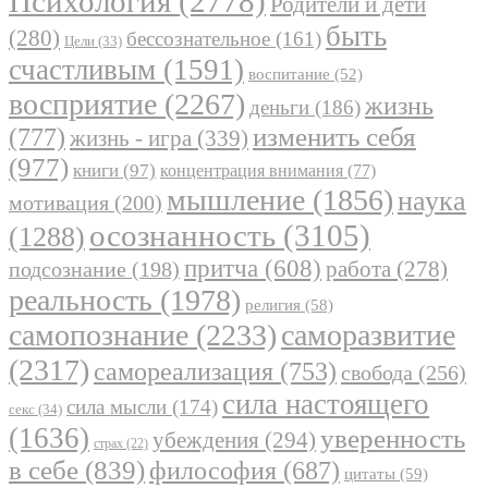
Психология
(2778)
Родители и дети
быть
(280)
бессознательное
(161)
Цели
(33)
счастливым
(1591)
воспитание
(52)
восприятие
(2267)
жизнь
деньги
(186)
(777)
изменить себя
жизнь - игра
(339)
(977)
книги
(97)
концентрация внимания
(77)
мышление
(1856)
наука
мотивация
(200)
осознанность
(3105)
(1288)
притча
(608)
работа
(278)
подсознание
(198)
реальность
(1978)
религия
(58)
самопознание
(2233)
саморазвитие
(2317)
самореализация
(753)
свобода
(256)
сила настоящего
сила мысли
(174)
секс
(34)
(1636)
уверенность
убеждения
(294)
страх
(22)
в себе
(839)
философия
(687)
цитаты
(59)