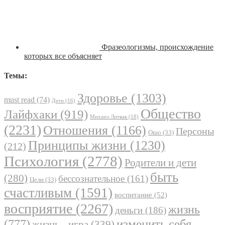
Фразеологизмы, происхождение
которых все объясняет
Темы:
Здоровье
(1303)
must read
(74)
Дети
(16)
Общество
Лайфхаки
(919)
Михаил Литвак
(18)
(2231)
Отношения
(1166)
Персоны
Ошо
(33)
Принципы жизни
(1230)
(212)
Психология
(2778)
Родители и дети
быть
(280)
бессознательное
(161)
Цели
(33)
счастливым
(1591)
воспитание
(52)
восприятие
(2267)
жизнь
деньги
(186)
(777)
изменить себя
жизнь - игра
(339)