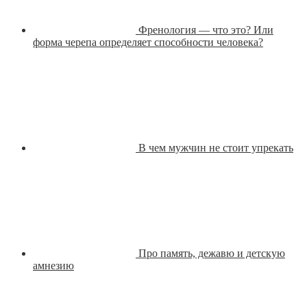
Френология — что это? Или
форма черепа определяет способности человека?
В чем мужчин не стоит упрекать
Про память, дежавю и детскую
амнезию