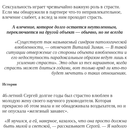
Сексуальность играет чрезвычайно важную роль в страсти.
Если мы обнаружили в партнере что-то непривлекательное,
влечение слабеет, а вслед за ним проходит страсть.
А влечение, которое долго остается неутоленным,
переключается на другой объект — обычно, но не всегда
«Существует так называемый синдром патологической
влюбленности, — отмечает Виталий Зимин. — В такой
ситуации отвержение со стороны объекта влюбленности и
его недоступность парадоксальным образом ведут лишь к
усилению страсти». Это один из тех вариантов, когда
страсть может длиться годами, вот только вряд ли кто-то
будет мечтать о таких отношениях.
История
46-летний Сергей долгие годы был страстно влюблен в
молодую жену своего научного руководителя. Которая
прекрасно об этом знала и не обнадеживала воздыхателя, но и
не опускала «железный занавес».
«Я мучился, а ей, наверное, казалось, что она просто должна
быть милой и светской, — рассказывает Сергей. — Я надолго