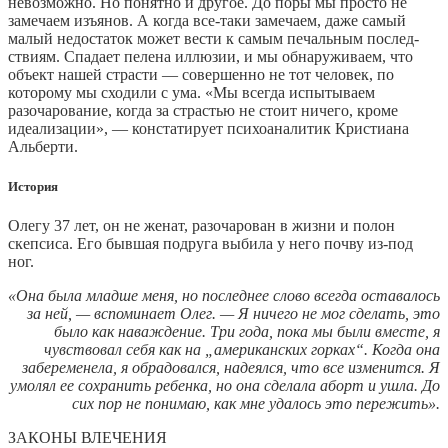
невозможно. Но понятно и другое. До поры мы просто не
замечаем изъянов. А когда все-таки замечаем, даже самый
малый недостаток может вести к самым печальным послед­
ствиям. Спадает пелена иллюзии, и мы обнаруживаем, что
объект нашей страсти — совершенно не тот человек, по
которому мы сходили с ума. «Мы всегда испытываем
разочарование, когда за страстью не стоит ничего, кроме
идеализации», — констатирует психоаналитик Кристиана
Альберти.
История
Олегу 37 лет, он не женат, разочарован в жизни и полон
скепсиса. Его бывшая подруга выбила у него почву из-под
ног.
«Она была младше меня, но последнее слово всегда оставалось
за ней, — вспоминает Олег. — Я ничего не мог сделать, это
было как наваждение. Три года, пока мы были вместе, я
чувствовал себя как на „американских горках“. Когда она
забеременела, я обрадовался, надеялся, что все изменится. Я
умолял ее сохранить ребенка, но она сделала аборт и ушла. До
сих пор не понимаю, как мне удалось это пережить».
ЗАКОНЫ ВЛЕЧЕНИЯ