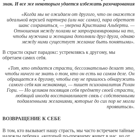
знак. И все же некоторым удается избежать разочарования
«Когда мы не ожидаем от другого, что он окажется
идеальной версией партнера (или нас самих), пара обретает
шанс сохраниться, — уверена Кристиана Альберти. —
Отношения между полами не запрограммированы на то,
чтобы мужчина и женщина дополняли друг друга, однако
между ними существует желание быть понятыми».
В страсти скрыт парадокс: устремляясь к другому, мы
обретаем самих себя.
«Тот, кто отдается страсти, бессознательно делает это,
чтобы ничего не знать о том, кто он есть на самом деле. Он
обращается к другому, чтобы ему не пришлось обнаружить
самого себя как незнакомца, — пишет психоаналитик Ролан
Гори. — Но целиком посвящая себя предмету своей страсти,
любящий иногда восстанавливает связь с собственными
подавленными желаниями, которые до сих пор не могли
проявиться».
ВОЗВРАЩЕНИЕ К СЕБЕ
В том, кто вызывает нашу страсть, мы часто встречаем тайные
надежды ребенка, «который по-прежнему живет в нас, но от