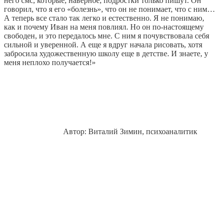
него смс, которые, наверное, подростки только пишут. Он
говорил, что я его «болезнь», что он не понимает, что с ним…
А теперь все стало так легко и естественно. Я не понимаю,
как и почему Иван на меня повлиял. Но он по-настоящему
свободен, и это передалось мне. С ним я почувствовала себя
сильной и уверенной. А еще я вдруг начала рисовать, хотя
забросила художественную школу еще в детстве. И знаете, у
меня неплохо получается!»
Автор: Виталий Зимин, психоаналитик