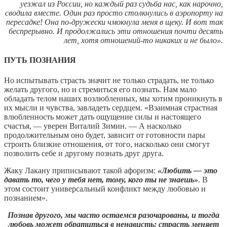
уезжал из России, но каждый раз судьба нас, как нарочно,
сводила вместе. Один раз просто столкнулись в аэропорту на
пересадке! Она по-дружески чмокнула меня в щеку. И вот так
беспрерывно. И продолжались эти отношения почти десять
лет, хотя отношений-то никаких и не было».
ПУТЬ ПОЗНАНИЯ
Но испытывать страсть значит не только страдать, не только
желать другого, но и стремиться его познать. Нам мало
обладать телом наших возлюбленных, мы хотим проникнуть в
их мысли и чувства, завладеть сердцем. «Взаимная страстная
влюбленность может дать ощущение силы и настоящего
счастья, — уверен Виталий Зимин. — А насколько
продолжительным оно будет, зависит от готовности пары
строить близкие отношения, от того, насколько они смогут
позволить себе и другому познать друг друга.
Жаку Лакану приписывают такой афоризм:
«Любить — это
давать то, чего у тебя нет, тому, кого ты не знаешь»
. В
этом состоит универсальный конфликт между любовью и
познанием».
Познав другого, мы часто остаемся разочарованы, и тогда
любовь может обратиться в ненависть: страсть меняет