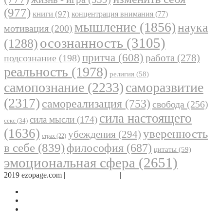
(977)
книги
(97)
концентрация внимания
(77)
мышление
(1856)
наука
мотивация
(200)
осознанность
(3105)
(1288)
притча
(608)
работа
(278)
подсознание
(198)
реальность
(1978)
религия
(58)
самопознание
(2233)
саморазвитие
(2317)
самореализация
(753)
свобода
(256)
сила настоящего
сила мысли
(174)
секс
(34)
(1636)
уверенность
убеждения
(294)
страх
(22)
в себе
(839)
философия
(687)
цитаты
(59)
эмоциональная сфера
(2651)
2019 ezopage.com |
Обратная связь
|
О проекте
Страница в Facebook
Дневник в Instagram
Канал Telegram