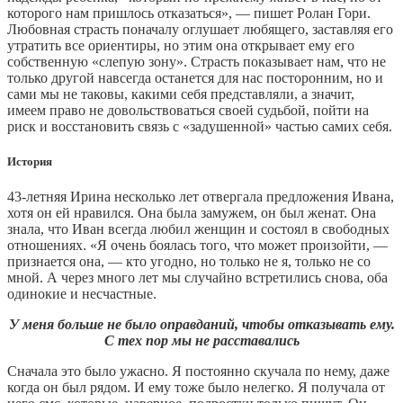
которого нам пришлось отказаться», — пишет Ролан Гори.
Любовная страсть поначалу оглушает любящего, заставляя его
утратить все ориентиры, но этим она открывает ему его
собственную «слепую зону». Страсть показывает нам, что не
только другой навсегда останется для нас посторонним, но и
сами мы не таковы, какими себя представляли, а значит,
имеем право не довольствоваться своей судьбой, пойти на
риск и восстановить связь с «задушенной» частью самих себя.
История
43-летняя Ирина несколько лет отвергала предложения Ивана,
хотя он ей нравился. Она была замужем, он был женат. Она
знала, что Иван всегда любил женщин и состоял в свободных
отношениях. «Я очень боялась того, что может произойти, —
признается она, — кто угодно, но только не я, только не со
мной. А через много лет мы случайно встретились снова, оба
одинокие и несчастные.
У меня больше не было оправданий, чтобы отказывать ему.
С тех пор мы не расставались
Сначала это было ужасно. Я постоянно скучала по нему, даже
когда он был рядом. И ему тоже было нелегко. Я получала от