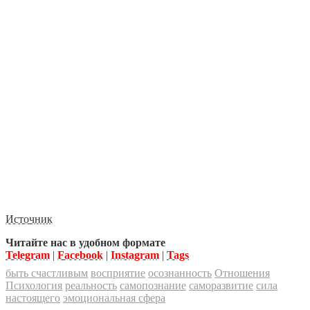
Источник
Читайте нас в удобном формате
Telegram
|
Facebook
|
Instagram
|
Tags
быть счастливым
восприятие
осознанность
Отношения
Психология
реальность
самопознание
саморазвитие
сила
настоящего
эмоциональная сфера