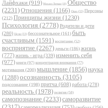
Общество
Лайфхаки
(919)
Михаил Литвак
(18)
(2231)
Отношения
(1166)
Персоны
Ошо
(33)
Принципы жизни
(1230)
(212)
Психология
(2778)
Родители и дети
быть
(280)
бессознательное
(161)
Цели
(33)
счастливым
(1591)
воспитание
(52)
восприятие
(2267)
жизнь
деньги
(186)
(777)
изменить себя
жизнь - игра
(339)
(977)
книги
(97)
концентрация внимания
(77)
мышление
(1856)
наука
мотивация
(200)
осознанность
(3105)
(1288)
притча
(608)
работа
(278)
подсознание
(198)
реальность
(1978)
религия
(58)
самопознание
(2233)
саморазвитие
(2317)
самореализация
(753)
свобода
(256)