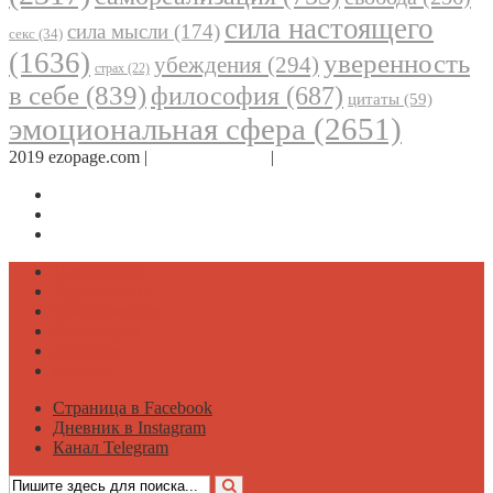
сила настоящего
сила мысли
(174)
секс
(34)
(1636)
уверенность
убеждения
(294)
страх
(22)
в себе
(839)
философия
(687)
цитаты
(59)
эмоциональная сфера
(2651)
2019 ezopage.com |
Обратная связь
|
О проекте
Страница в Facebook
Дневник в Instagram
Канал Telegram
Психология
Вдохновение
Саморазвитие
Философия
Достаток
Мнение
Страница в Facebook
Дневник в Instagram
Канал Telegram