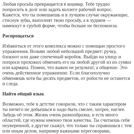
Любая просьба превращается в кошмар. Тебе трудно
попросить в долг или задать коллеге рабочий вопрос.
Кажется, что ты помешаешь и в лучшем случае окружающие,
стиснув зубы, выполнят твою просьбу, а в худшем —
намекнут в грубой форме, чтобы больше не беспокоила.
Распрощаться
Избавиться от этого комплекса можно с помощью простого
упражнения. Возьми любой небольшой предмет: ручку,
блокнот или даже спичечный коробок. Выйди на улицу и
попроси прохожих обменять его на любой другой из их сумки
или кармана. Помни, что важен не результат, а общение. Это
очень действенное упражнение. Если благополучно
обменяешь хотя бы десять предметов, от робости не останется
и следа.
Найти общий язык
Возможно, тебе в детстве говорили, что с таким характером
ты ничего не добьешься и надо быть смелее, хитрее, наглее.
Забудь об этом. Жизнь очень разнообразна, и есть много
областей, где нужны именно твои качества. Ты считаешь себя
неуверенной, а другие скажут, что только ты справишься с тем
или иным делом, например важными переговорами,