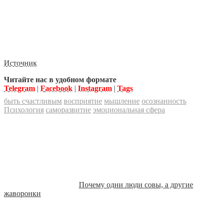
Источник
Читайте нас в удобном формате
Telegram
|
Facebook
|
Instagram
|
Tags
быть счастливым
восприятие
мышление
осознанность
Психология
саморазвитие
эмоциональная сфера
Почему одни люди совы, а другие
жаворонки