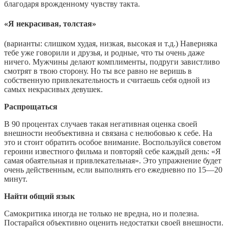
благодаря врожденному чувству такта.
«Я некрасивая, толстая»
(варианты: слишком худая, низкая, высокая и т.д.) Наверняка
тебе уже говорили и друзья, и родные, что ты очень даже
ничего. Мужчины делают комплименты, подруги завистливо
смотрят в твою сторону. Но ты все равно не веришь в
собственную привлекательность и считаешь себя одной из
самых некрасивых девушек.
Распрощаться
В 90 процентах случаев такая негативная оценка своей
внешности необъективна и связана с нелюбовью к себе. На
это и стоит обратить особое внимание. Воспользуйся советом
героини известного фильма и повторяй себе каждый день: «Я
самая обаятельная и привлекательная». Это упражнение будет
очень действенным, если выполнять его ежедневно по 15—20
минут.
Найти общий язык
Самокритика иногда не только не вредна, но и полезна.
Постарайся объективно оценить недостатки своей внешности.