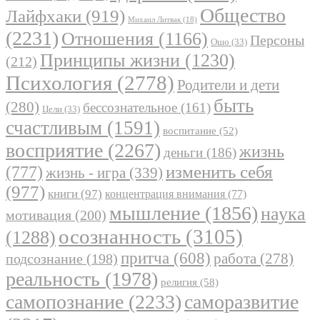
Общество
Лайфхаки
(919)
Михаил Литвак
(18)
(2231)
Отношения
(1166)
Персоны
Ошо
(33)
Принципы жизни
(1230)
(212)
Психология
(2778)
Родители и дети
быть
(280)
бессознательное
(161)
Цели
(33)
счастливым
(1591)
воспитание
(52)
восприятие
(2267)
жизнь
деньги
(186)
(777)
изменить себя
жизнь - игра
(339)
(977)
книги
(97)
концентрация внимания
(77)
мышление
(1856)
наука
мотивация
(200)
осознанность
(3105)
(1288)
притча
(608)
работа
(278)
подсознание
(198)
реальность
(1978)
религия
(58)
самопознание
(2233)
саморазвитие