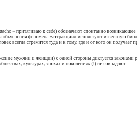
. attacho – притягиваю к себе) обозначают спонтанно возникающе
для объяснения феномена «аттракции» используют известную био
еловек всегда стремится туда и к тому, где и от кого он получа
жение мужчин и женщин) с одной стороны диктуется законами р
бществах, культурах, эпохах и поколениях (!) не совпадают.