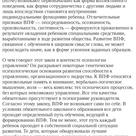
(ВПФ) возникают первоначально как форма коллективного
поведения, как форма сотрудничества с другими людьми и
лишь впоследствии становятся внутренними
индивидуальными функциями ребенка. Отличительные
признаки ВПФ — опосредованность, осознанность,
произвольность, системность — формируются прижизненно в
результате овладения ребенком специальными средствами,
выработанными в ходе развития общества. Развитие ВПФ,
связанное с обучением в широком смысле слова, не может
происходить иначе, как в форме усвоения заданных образцов.
О чем говорит этот закон в контексте психологии
управления? Он раскрывает некоторые генетические
психологические основания развития способности к
управлению, организационного лидерства. К ВПФ относятся
произвольные память и внимание, вербально-логическое
мышление, воля — весь комплекс тех психических процессов,
без которых невозможно управление. Все эти качества
обязательно присутствуют в психограмме руководителя.
Согласно этому закону, ВПФ не возникают сами по себе. В
условиях обязательного школьного образования все дети
проходят определенный путь обучения, ведущий к
формированию ВПФ. Тем не менее, этот путь каждый
ребенок проходит в собственной социальной ситуации
развития. Те дети, которые обнаруживали лучшие