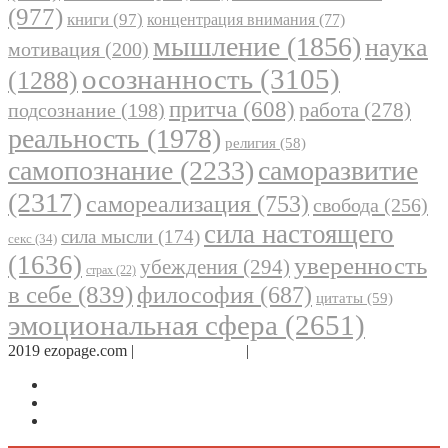
(977)
книги
(97)
концентрация внимания
(77)
мышление
(1856)
наука
мотивация
(200)
осознанность
(3105)
(1288)
притча
(608)
работа
(278)
подсознание
(198)
реальность
(1978)
религия
(58)
самопознание
(2233)
саморазвитие
(2317)
самореализация
(753)
свобода
(256)
сила настоящего
сила мысли
(174)
секс
(34)
(1636)
уверенность
убеждения
(294)
страх
(22)
в себе
(839)
философия
(687)
цитаты
(59)
эмоциональная сфера
(2651)
2019 ezopage.com |
Обратная связь
|
О проекте
Страница в Facebook
Дневник в Instagram
Канал Telegram