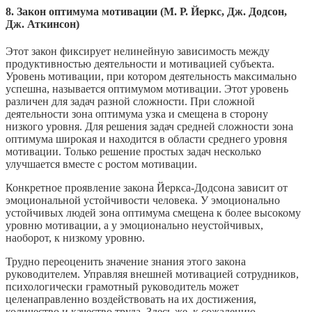
8. Закон оптимума мотивации (М. Р. Йеркс, Дж. Додсон,
Дж. Аткинсон)
Этот закон фиксирует нелинейную зависимость между
продуктивностью деятельности и мотивацией субъекта.
Уровень мотивации, при котором деятельность максимально
успешна, называется оптимумом мотивации. Этот уровень
различен для задач разной сложности. При сложной
деятельности зона оптимума узка и смещена в сторону
низкого уровня. Для решения задач средней сложности зона
оптимума широкая и находится в области среднего уровня
мотивации. Только решение простых задач несколько
улучшается вместе с ростом мотивации.
Конкретное проявление закона Йеркса-Додсона зависит от
эмоциональной устойчивости человека. У эмоционально
устойчивых людей зона оптимума смещена к более высокому
уровню мотивации, а у эмоционально неустойчивых,
наоборот, к низкому уровню.
Трудно переоценить значение знания этого закона
руководителем. Управляя внешней мотивацией сотрудников,
психологически грамотный руководитель может
целенаправленно воздействовать на их достижения,
количество и качество труда. Здесь же, к сожалению,