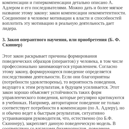
компенсации и гиперкомпенсации детально описано А.
Адлером и его последователями. Можно дать и более мягкое
название этому закону: закон компенсации некомпетентности.
Соединение в человеке мотивации к власти и способностей
воплотить эту мотивацию в реальную деятельность дает
лидера.
3. Закон оперантного научения, или приобретения (Б. Ф.
Скиннер)
Этот закон раскрывает причины формирования
поведенческих образцов (оперантов) у человека, в том числе
профессионально занимающегося управлением. Согласно
этому закону, формирующееся поведение определяется
последствиями деятельности. Если они благоприятны
(потребности удовлетворены), то вероятность поведения,
ведущего к этим результатам, в будущем усиливается. Этот
закон хорошо объясняет устойчивость таких форм
управленческого поведения, которые регулярно критикуются
в учебниках. Например, авторитарное поведение не только
соответствует потребности в компенсации (по А. Адлеру), но
и обычно ведет к быстрым результатам, ситуативно
устраивающим руководителя, что, естественно (по Б.Ф.
Скиннеру), закрепляет данную поведенческую модель. В
соответствии со взглядами бихевиористов, поведение