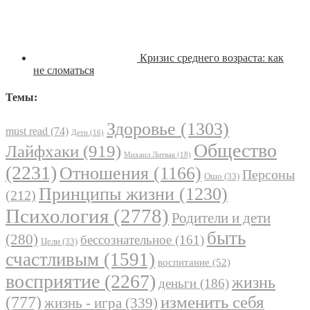
Кризис среднего возраста: как
не сломаться
Темы:
Здоровье
(1303)
must read
(74)
Дети
(16)
Общество
Лайфхаки
(919)
Михаил Литвак
(18)
(2231)
Отношения
(1166)
Персоны
Ошо
(33)
Принципы жизни
(1230)
(212)
Психология
(2778)
Родители и дети
быть
(280)
бессознательное
(161)
Цели
(33)
счастливым
(1591)
воспитание
(52)
восприятие
(2267)
жизнь
деньги
(186)
(777)
изменить себя
жизнь - игра
(339)