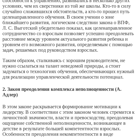
способности к управлению, развивались в несколько других
условиях, чем их сверстники из той же школы. Кто-то в силу
случайно сложившихся обстоятельств, а кто-то прошел путь
целенаправленного обучения. В своем учении о зоне
ближайшего развития, логическом следствии закона о ВПФ,
Л. С. Выготский убедительно показал, как целенаправленное
сотрудничество со взрослым позволяет успешно преодолевать
расстояние между уровнем актуального развития ребенка и
уровнем его возможного развития, определяемым с помощью
задач, решаемых под руководством взрослых.
Таким образом, сталкиваясь с хорошим руководителем, не
нужно ссылаться на талант неведомой природы, а стоит
задуматься о технологиях обучения, обеспечивающих нужный
для реализации управленческой деятельности потенциал.
2. Закон преодоления комплекса неполноценности (А.
Адлер)
В этом законе раскрывается формирование мотивации к
лидерству. В соответствии с этим законом человек стремится к
личностной значимости, власти и превосходству, преодолевая
ощущение собственной неполноценности, возникающее в
детстве в результате большей компетентности взрослых.
Особенности преодоления некомпетентности в виде