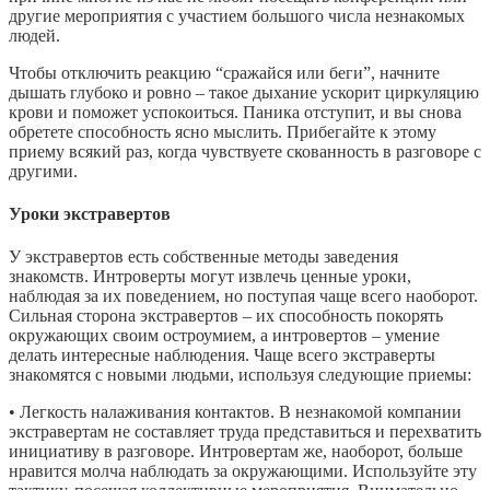
другие мероприятия с участием большого числа незнакомых
людей.
Чтобы отключить реакцию “сражайся или беги”, начните
дышать глубоко и ровно – такое дыхание ускорит циркуляцию
крови и поможет успокоиться. Паника отступит, и вы снова
обретете способность ясно мыслить. Прибегайте к этому
приему всякий раз, когда чувствуете скованность в разговоре с
другими.
Уроки экстравертов
У экстравертов есть собственные методы заведения
знакомств. Интроверты могут извлечь ценные уроки,
наблюдая за их поведением, но поступая чаще всего наоборот.
Сильная сторона экстравертов – их способность покорять
окружающих своим остроумием, а интровертов – умение
делать интересные наблюдения. Чаще всего экстраверты
знакомятся с новыми людьми, используя следующие приемы:
• Легкость налаживания контактов. В незнакомой компании
экстравертам не составляет труда представиться и перехватить
инициативу в разговоре. Интровертам же, наоборот, больше
нравится молча наблюдать за окружающими. Используйте эту