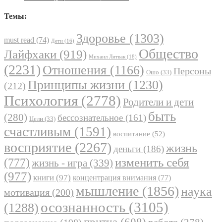
Темы:
Здоровье
(1303)
must read
(74)
Дети
(16)
Общество
Лайфхаки
(919)
Михаил Литвак
(18)
(2231)
Отношения
(1166)
Персоны
Ошо
(33)
Принципы жизни
(1230)
(212)
Психология
(2778)
Родители и дети
быть
(280)
бессознательное
(161)
Цели
(33)
счастливым
(1591)
воспитание
(52)
восприятие
(2267)
жизнь
деньги
(186)
(777)
изменить себя
жизнь - игра
(339)
(977)
книги
(97)
концентрация внимания
(77)
мышление
(1856)
наука
мотивация
(200)
осознанность
(3105)
(1288)