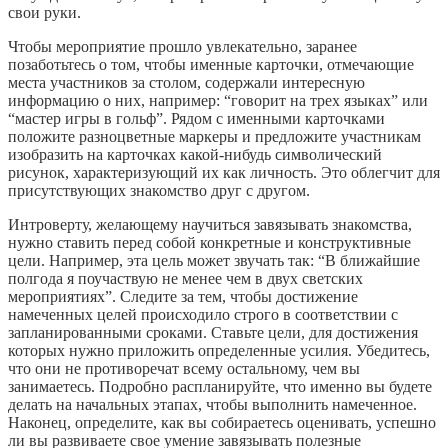
свои руки.
Чтобы мероприятие прошло увлекательно, заранее
позаботьтесь о том, чтобы именные карточки, отмечающие
места участников за столом, содержали интересную
информацию о них, например: “говорит на трех языках” или
“мастер игры в гольф”. Рядом с именными карточками
положите разноцветные маркеры и предложите участникам
изобразить на карточках какой-нибудь символический
рисунок, характеризующий их как личность. Это облегчит для
присутствующих знакомство друг с другом.
Интроверту, желающему научиться завязывать знакомства,
нужно ставить перед собой конкретные и конструктивные
цели. Например, эта цель может звучать так: “В ближайшие
полгода я поучаствую не менее чем в двух светских
мероприятиях”. Следите за тем, чтобы достижение
намеченных целей происходило строго в соответствии с
запланированными сроками. Ставьте цели, для достижения
которых нужно приложить определенные усилия. Убедитесь,
что они не противоречат всему остальному, чем вы
занимаетесь. Подробно распланируйте, что именно вы будете
делать на начальных этапах, чтобы выполнить намеченное.
Наконец, определите, как вы собираетесь оценивать, успешно
ли вы развиваете свое умение завязывать полезные