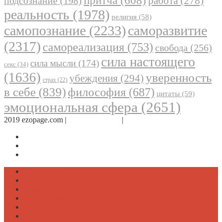
притча
(608)
работа
(278)
подсознание
(198)
реальность
(1978)
религия
(58)
самопознание
(2233)
саморазвитие
(2317)
самореализация
(753)
свобода
(256)
сила настоящего
сила мысли
(174)
секс
(34)
(1636)
уверенность
убеждения
(294)
страх
(22)
в себе
(839)
философия
(687)
цитаты
(59)
эмоциональная сфера
(2651)
2019 ezopage.com |
Обратная связь
|
О проекте
Страница в Facebook
Дневник в Instagram
Канал Telegram
Психология
Вдохновение
Саморазвитие
Философия
Достаток
Мнение