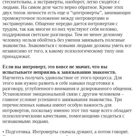
стеснительны, а экстраверты, наоборот, легко сходятся с
людьми. На самом деле часто верно обратное. Кроме этих
двух типов личности есть еще и “центроверты”, занимающие
промежуточное положение между интровертами и
экстравертами. Общение нередко дается интровертам с
трудом, так как многие из них чувствуют себя неловко,
поддерживая светские разговоры. Тем не менее деловому
человеку нельзя обойтись без умения завязывать полезные
знакомства. Знакомиться с новыми людьми должны уметь все
независимо от того, к какому психологическому типу они
принадлежат.
Если вы интроверт, это вовсе не значит, что вы
испытываете неприязнь к завязыванию знакомств.
Научитесь получать удовольствие от этого процесса. Для
этого вам нужно развить в себе навыки подготовки к
разговору, углубленного внимания и дозированного общения.
Установление эмоциональной связи с другим человеком –
главное условие успешного завязывания знакомства. Три
перечисленных навыка имеют особую важность для
интровертов, поскольку именно этот тип чаще всего обладает
психологическими качествами, помогающими сходиться с
незнакомыми людьми.
• Подготовка. Интроверты сначала думают, а потом говорят.