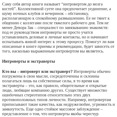
Саму себя автор книги называет “интровертом до мозга
костей”. Коллективной суете она предпочитает уединение, а
шуму ночных клубов и вечеринок – обстановку,
располагающую к спокойному размышлению. Ее не тянет к
общению с коллегами после тяжелого рабочего дня. Тем не
менее Девора Зак – специалист по завязыванию знакомств:
под ее руководством интроверты не просто учатся
устанавливать деловые и личные контакты, но и начинают
испытывать живой интерес к этому процессу. Помогут ли вам
описанные в книге приемы и рекомендации, будет зависеть от
того, насколько выраженным интровертом вы являетесь.
Интроверты и экстраверты
Кто вы – интроверт или экстраверт?
Интроверты обычно
погружены в свои мысли, сосредоточенны и склонны
полагаться лишь на собственные силы, в то время как
экстраверты – это, как правило, общительные и открытые
люди, любящие компанию других. Существует множество
ошибочных стереотипов относительно этих двух
противоположных типов личности. Например, интровертам
приписывают такие качества, как недружелюбие, угрюмость и
замкнутость. Еще одно стойкое массовое заблуждение –
представление о том, что интроверты якобы чересчур