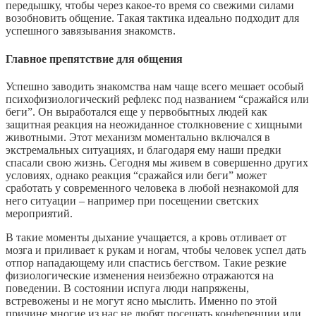
передышку, чтобы через какое-то время со свежими силами
возобновить общение. Такая тактика идеально подходит для
успешного завязывания знакомств.
Главное препятствие для общения
Успешно заводить знакомства нам чаще всего мешает особый
психофизиологический рефлекс под названием “сражайся или
беги”. Он выработался еще у первобытных людей как
защитная реакция на неожиданное столкновение с хищными
животными. Этот механизм моментально включался в
экстремальных ситуациях, и благодаря ему наши предки
спасали свою жизнь. Сегодня мы живем в совершенно других
условиях, однако реакция “сражайся или беги” может
сработать у современного человека в любой незнакомой для
него ситуации – например при посещении светских
мероприятий.
В такие моменты дыхание учащается, а кровь отливает от
мозга и приливает к рукам и ногам, чтобы человек успел дать
отпор нападающему или спастись бегством. Такие резкие
физиологические изменения неизбежно отражаются на
поведении. В состоянии испуга люди напряжены,
встревожены и не могут ясно мыслить. Именно по этой
причине многие из нас не любят посещать конференции или