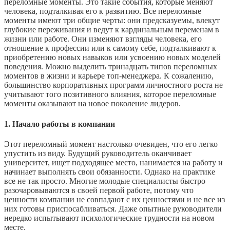
переломные моменты. Это такие события, которые меняют
человека, подталкивая его к развитию. Все переломные
моменты имеют три общие черты: они предсказуемы, влекут
глубокие переживания и ведут к кардинальным переменам в
жизни или работе. Они изменяют взгляды человека, его
отношение к профессии или к самому себе, подталкивают к
приобретению новых навыков или усвоению новых моделей
поведения. Можно выделить тринадцать типов переломных
моментов в жизни и карьере топ-менеджера. К сожалению,
большинство корпоративных программ личностного роста не
учитывают того позитивного влияния, которое переломные
моменты оказывают на новое поколение лидеров.
1. Начало работы в компании
Этот переломный момент настолько очевиден, что его легко
упустить из виду. Будущий руководитель оканчивает
университет, ищет подходящее место, нанимается на работу и
начинает выполнять свои обязанности. Однако на практике
все не так просто. Многие молодые специалисты быстро
разочаровываются в своей первой работе, потому что
ценности компании не совпадают с их ценностями и не все из
них готовы приспосабливаться. Даже опытные руководители
нередко испытывают психологические трудности на новом
месте.