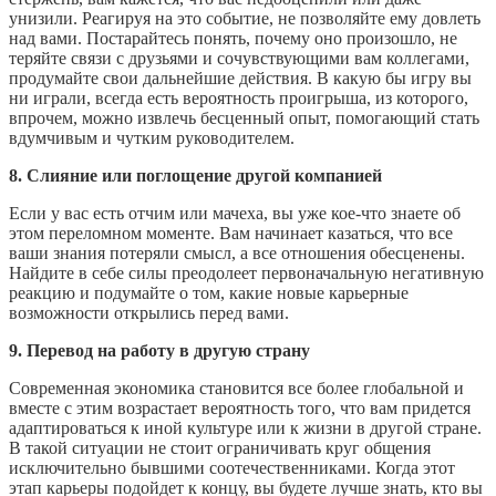
унизили. Реагируя на это событие, не позволяйте ему довлеть
над вами. Постарайтесь понять, почему оно произошло, не
теряйте связи с друзьями и сочувствующими вам коллегами,
продумайте свои дальнейшие действия. В какую бы игру вы
ни играли, всегда есть вероятность проигрыша, из которого,
впрочем, можно извлечь бесценный опыт, помогающий стать
вдумчивым и чутким руководителем.
8. Слияние или поглощение другой компанией
Если у вас есть отчим или мачеха, вы уже кое-что знаете об
этом переломном моменте. Вам начинает казаться, что все
ваши знания потеряли смысл, а все отношения обесценены.
Найдите в себе силы преодолеет первоначальную негативную
реакцию и подумайте о том, какие новые карьерные
возможности открылись перед вами.
9. Перевод на работу в другую страну
Современная экономика становится все более глобальной и
вместе с этим возрастает вероятность того, что вам придется
адаптироваться к иной культуре или к жизни в другой стране.
В такой ситуации не стоит ограничивать круг общения
исключительно бывшими соотечественниками. Когда этот
этап карьеры подойдет к концу, вы будете лучше знать, кто вы