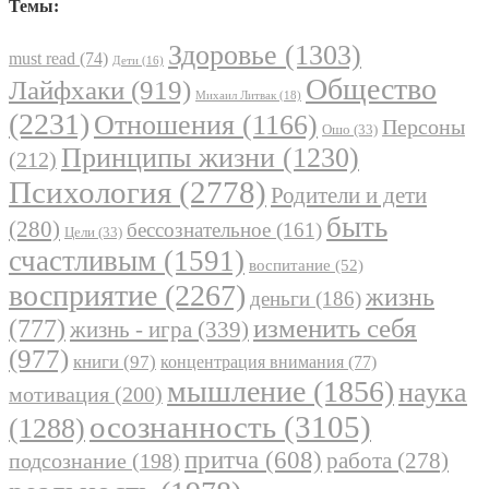
Темы:
Здоровье
(1303)
must read
(74)
Дети
(16)
Общество
Лайфхаки
(919)
Михаил Литвак
(18)
(2231)
Отношения
(1166)
Персоны
Ошо
(33)
Принципы жизни
(1230)
(212)
Психология
(2778)
Родители и дети
быть
(280)
бессознательное
(161)
Цели
(33)
счастливым
(1591)
воспитание
(52)
восприятие
(2267)
жизнь
деньги
(186)
(777)
изменить себя
жизнь - игра
(339)
(977)
книги
(97)
концентрация внимания
(77)
мышление
(1856)
наука
мотивация
(200)
осознанность
(3105)
(1288)
притча
(608)
работа
(278)
подсознание
(198)