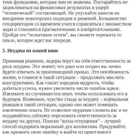
теми функциями, которые вам не знакомы. Постарайтесь не
зацикливаться на финансовых результатах в ущерб
“человеческой” составляющей. Не упускайте шансов на
внедрение новаторских подходов и решений. Большинство
гендиректоров со временем учатся справляться с множеством
задач и становятся прагматичными и изобретательными.
Пройдя это “испытание огнем”, вы сможете пережить то
пекло, которое ждет вас впереди.
5. Неудача по вашей вине
Принимая решения, лидеры берут на себя ответственность за
риск неудачи. Это значит, что рано или поздно вы лично
будете отвечать за произошедший провал. Это неизбежность
жизни, и главное в такой ситуации – продолжать мыслить
конструктивно. Как гласит народная мудрость, чтобы
добиться успеха, нужно увеличить число ошибок вдвое.
Извлеките из случившегося опыт, чтобы использовать его в
будущем. Возможно, чувство стыда за неудачу – нормальная
реакция в такой ситуации, однако оно может помешать
извлечению опыта. Не позвольте неудачам сломить вас и не
поддавайтесь соблазну переложить ответственность за
неудачу на других. Поиски “козла отпущения” – лучший
способ подорвать моральный дух коллектива. Придумайте,
как признать свою ошибку и выйти из щекотливого