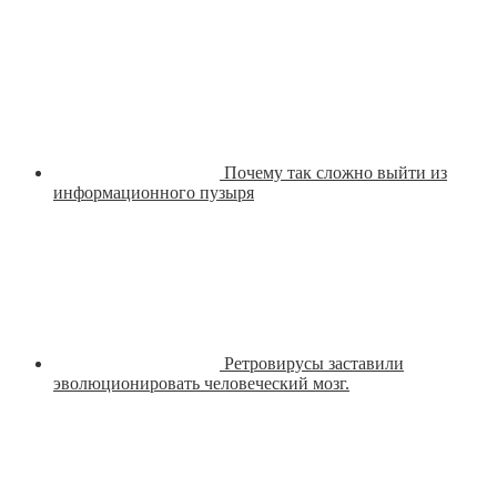
Почему так сложно выйти из
информационного пузыря
Ретровирусы заставили
эволюционировать человеческий мозг.