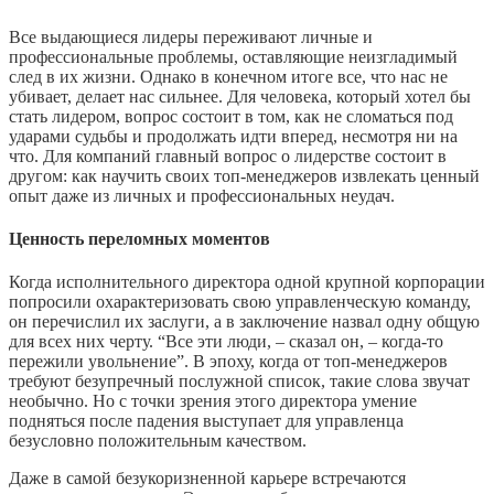
Все выдающиеся лидеры переживают личные и
профессиональные проблемы, оставляющие неизгладимый
след в их жизни. Однако в конечном итоге все, что нас не
убивает, делает нас сильнее. Для человека, который хотел бы
стать лидером, вопрос состоит в том, как не сломаться под
ударами судьбы и продолжать идти вперед, несмотря ни на
что. Для компаний главный вопрос о лидерстве состоит в
другом: как научить своих топ-менеджеров извлекать ценный
опыт даже из личных и профессиональных неудач.
Ценность переломных моментов
Когда исполнительного директора одной крупной корпорации
попросили охарактеризовать свою управленческую команду,
он перечислил их заслуги, а в заключение назвал одну общую
для всех них черту. “Все эти люди, – сказал он, – когда-то
пережили увольнение”. В эпоху, когда от топ-менеджеров
требуют безупречный послужной список, такие слова звучат
необычно. Но с точки зрения этого директора умение
подняться после падения выступает для управленца
безусловно положительным качеством.
Даже в самой безукоризненной карьере встречаются