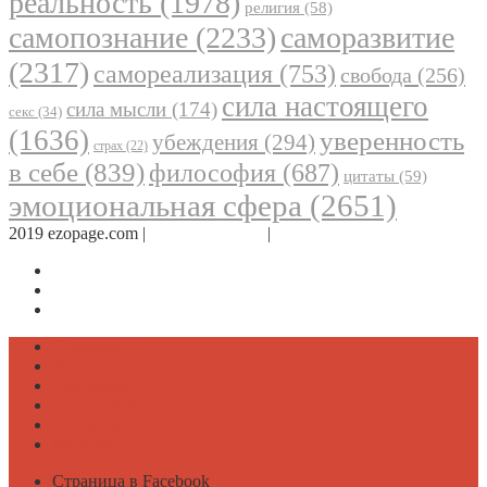
реальность
(1978)
религия
(58)
самопознание
(2233)
саморазвитие
(2317)
самореализация
(753)
свобода
(256)
сила настоящего
сила мысли
(174)
секс
(34)
(1636)
уверенность
убеждения
(294)
страх
(22)
в себе
(839)
философия
(687)
цитаты
(59)
эмоциональная сфера
(2651)
2019 ezopage.com |
Обратная связь
|
О проекте
Страница в Facebook
Дневник в Instagram
Канал Telegram
Психология
Вдохновение
Саморазвитие
Философия
Достаток
Мнение
Страница в Facebook