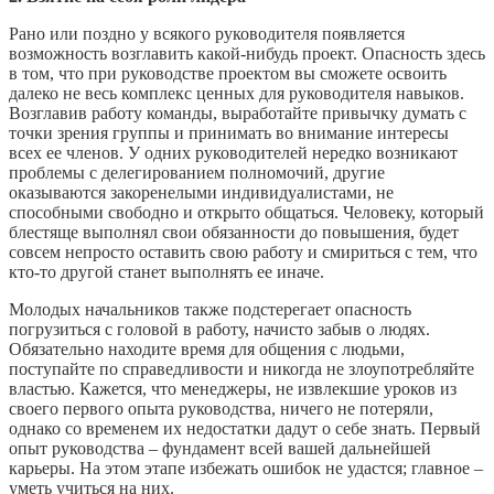
Рано или поздно у всякого руководителя появляется
возможность возглавить какой-нибудь проект. Опасность здесь
в том, что при руководстве проектом вы сможете освоить
далеко не весь комплекс ценных для руководителя навыков.
Возглавив работу команды, выработайте привычку думать с
точки зрения группы и принимать во внимание интересы
всех ее членов. У одних руководителей нередко возникают
проблемы с делегированием полномочий, другие
оказываются закоренелыми индивидуалистами, не
способными свободно и открыто общаться. Человеку, который
блестяще выполнял свои обязанности до повышения, будет
совсем непросто оставить свою работу и смириться с тем, что
кто-то другой станет выполнять ее иначе.
Молодых начальников также подстерегает опасность
погрузиться с головой в работу, начисто забыв о людях.
Обязательно находите время для общения с людьми,
поступайте по справедливости и никогда не злоупотребляйте
властью. Кажется, что менеджеры, не извлекшие уроков из
своего первого опыта руководства, ничего не потеряли,
однако со временем их недостатки дадут о себе знать. Первый
опыт руководства – фундамент всей вашей дальнейшей
карьеры. На этом этапе избежать ошибок не удастся; главное –
уметь учиться на них.