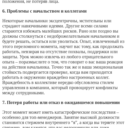
положения, не потеряв лица.
6. Проблемы с начальством и коллегами
Некоторые начальники эксцентричны, мстительны или
страдают навязчивыми идеями. Другие всеми силами
стараются избежать малейших рисков. Рано или поздно вы
должны столкнуться с недоброжелательным начальником и
будете решать, остаться или уволиться. Опыт, извлеченный из
этого переломного момента, научит вас тому, как продолжать
работать, невзирая на отсутствие похвалы, поддержки или
защиты. Урок можно извлечь из любого отрицательного
опыта – поразмыслите о том, что говорит о вас ваша реакция
на действия начальника. Точно так же и ваша эмоциональная
стойкость подвергается проверке, когда вам приходится
работать в окружении враждебно настроенных коллег.
Враждебность в коллективе нередко обусловлена стилем
управления в компании, который провоцирует конфликты
между сотрудниками.
7. Потеря работы или отказ в ожидавшемся повышении
Этот момент может иметь катастрофические последствия –
особенно для топ-менеджеров. Занятие высокой должности
становится стержнем внутреннего “я”, а когда вы теряете этот
стержень, вам кажется, что вас недооценили или даже