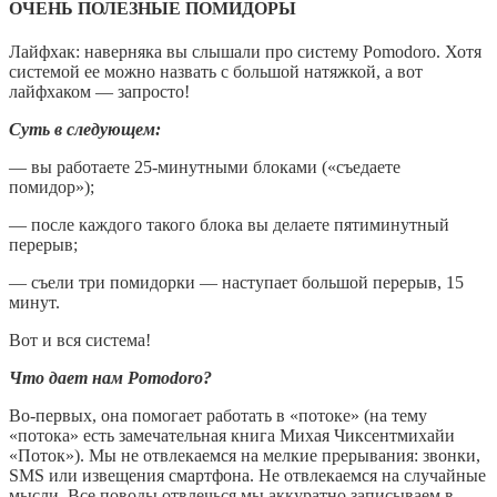
ОЧЕНЬ ПОЛЕЗНЫЕ ПОМИДОРЫ
Лайфхак: наверняка вы слышали про систему Pomodoro. Хотя
системой ее можно назвать с большой натяжкой, а вот
лайфхаком — запросто!
Суть в следующем:
— вы работаете 25-минутными блоками («съедаете
помидор»);
— после каждого такого блока вы делаете пятиминутный
перерыв;
— съели три помидорки — наступает большой перерыв, 15
минут.
Вот и вся система!
Что дает нам Pomodoro?
Во-первых, она помогает работать в «потоке» (на тему
«потока» есть замечательная книга Михая Чиксентмихайи
«Поток»). Мы не отвлекаемся на мелкие прерывания: звонки,
SMS или извещения смартфона. Не отвлекаемся на случайные
мысли. Все поводы отвлечься мы аккуратно записываем в