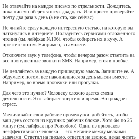
Не отвечайте на каждое письмо по отдельности. Дождитесь,
пока писем наберется штук двадцать. Или просто проверяйте
почту два раза в день (а не сто, как сейчас).
Не читайте сразу каждую интересную статью, на которую вы
наткнулись в интернете. Пользуйтесь сервисами отложенного
чтения (см. лайфхак №106), чтобы собирать их в кучу. А
прочтете потом. Например, в самолете.
Отключите звук у телефона, чтобы вечером разом ответить на
все пропущенные звонки и SMS. Например, стоя в пробке.
Не цепляйтесь за каждую пришедшую мысль. Запишите ее. А
обдумаете потом, все накопившиеся за день мысли вместе.
Например, во время пробежки или прогулки.
Для чего это нужно? Человеку сложно дается смена
деятельности. Это забирает энергию и время. Это рождает
стресс.
Увеличивайте свои рабочие промежутки, добейтесь, чтобы
ваш день состоял из крупных рабочих блоков. Хотя бы по 25
минут (см. лайфхак про Pomodoro). Один из признаков
неэффективного человека — это метание между мелкими
задачами. Ответил на письмо, ответил на звонок, начал читать