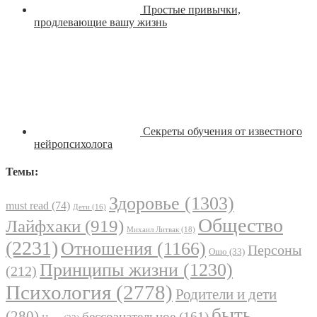
Простые привычки,
продлевающие вашу жизнь
Секреты обучения от известного
нейропсихолога
Темы:
Здоровье
(1303)
must read
(74)
Дети
(16)
Общество
Лайфхаки
(919)
Михаил Литвак
(18)
(2231)
Отношения
(1166)
Персоны
Ошо
(33)
Принципы жизни
(1230)
(212)
Психология
(2778)
Родители и дети
быть
(280)
бессознательное
(161)