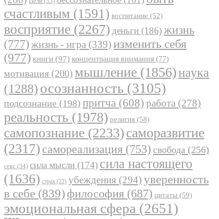
Цели
(33)
счастливым
(1591)
воспитание
(52)
восприятие
(2267)
жизнь
деньги
(186)
(777)
изменить себя
жизнь - игра
(339)
(977)
книги
(97)
концентрация внимания
(77)
мышление
(1856)
наука
мотивация
(200)
осознанность
(3105)
(1288)
притча
(608)
работа
(278)
подсознание
(198)
реальность
(1978)
религия
(58)
самопознание
(2233)
саморазвитие
(2317)
самореализация
(753)
свобода
(256)
сила настоящего
сила мысли
(174)
секс
(34)
(1636)
уверенность
убеждения
(294)
страх
(22)
в себе
(839)
философия
(687)
цитаты
(59)
эмоциональная сфера
(2651)