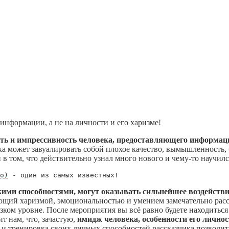
информации, а не на личности и его харизме!
ть и импрессивность человека, предоставляющего информац
ика может завуалировать собой плохое качество, вымышленность,
в том, что действительно узнал много нового и чему-то научилс
о)
 - один из самых известных!
и способностями, могут оказывать сильнейшее воздействие
ющий харизмой, эмоциональностью и умением замечательно расск
зком уровне. После мероприятия вы всё равно будете находить
т нам, что, зачастую,
имидж человека, особенности его
личнос
 и тренировка своих личных способностей рассказчика позволит