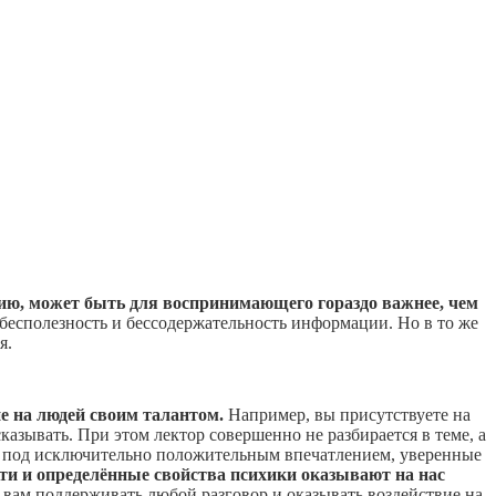
ию, может быть для воспринимающего гораздо важнее, чем
 бесполезность и бессодержательность информации. Но в то же
я.
 на людей своим талантом.
Например, вы присутствуете на
азывать. При этом лектор совершенно не разбирается в теме, а
ся под исключительно положительным впечатлением, уверенные
ти и определённые свойства психики оказывают на нас
 вам поддерживать любой разговор и оказывать воздействие на