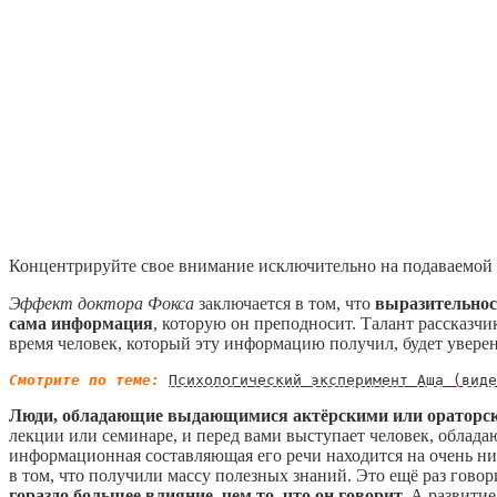
Концентрируйте свое внимание исключительно на подаваемой 
Эффект доктора Фокса
заключается в том, что
выразительнос
сама информация
, которую он преподносит. Талант рассказч
время человек, который эту информацию получил, будет уверен 
Смотрите по теме:
Психологический эксперимент Аша (виде
Люди, обладающие выдающимися актёрскими или ораторским
лекции или семинаре, и перед вами выступает человек, облада
информационная составляющая его речи находится на очень ни
в том, что получили массу полезных знаний. Это ещё раз говори
гораздо большее влияние, чем то, что он говорит.
А развитие