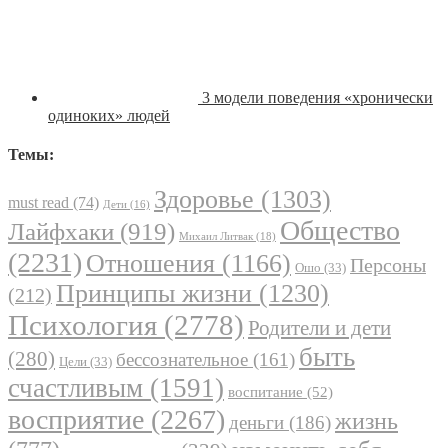
3 модели поведения «хронически
одиноких» людей
Темы:
Здоровье
(1303)
must read
(74)
Дети
(16)
Общество
Лайфхаки
(919)
Михаил Литвак
(18)
(2231)
Отношения
(1166)
Персоны
Ошо
(33)
Принципы жизни
(1230)
(212)
Психология
(2778)
Родители и дети
быть
(280)
бессознательное
(161)
Цели
(33)
счастливым
(1591)
воспитание
(52)
восприятие
(2267)
жизнь
деньги
(186)