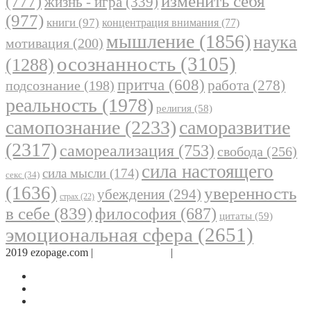
(777)
изменить себя
жизнь - игра
(339)
(977)
книги
(97)
концентрация внимания
(77)
мышление
(1856)
наука
мотивация
(200)
осознанность
(3105)
(1288)
притча
(608)
работа
(278)
подсознание
(198)
реальность
(1978)
религия
(58)
самопознание
(2233)
саморазвитие
(2317)
самореализация
(753)
свобода
(256)
сила настоящего
сила мысли
(174)
секс
(34)
(1636)
уверенность
убеждения
(294)
страх
(22)
в себе
(839)
философия
(687)
цитаты
(59)
эмоциональная сфера
(2651)
2019 ezopage.com |
Обратная связь
|
О проекте
Страница в Facebook
Дневник в Instagram
Канал Telegram