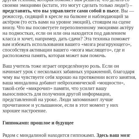
своими эмоциями (кстати, это могут сделать только люди!) –
представить, что вы управляете сами собой в пьесе
. Вы —
режиссер, сидящий в кресле на балконе и наблюдающий за
актёром (то есть вами на уровне эмоций), стоящим на сцене
внизу. Что вы посоветуете переполненному эмоциями актёру
на подмостках, если он или она находится под давлением
класса и хочет, например, дать сдачи? Эта техника поможет
вам избежать использования вашего «мозга реагирующего»,
способствуя активации вашего «мозга мыслящего», где и
расположена память, которая может вам помочь.
Ваш учитель тоже играет определённую роль. Если он
начинает урок с нескольких забавных упражнений, благодаря
чему вы чувствуете себя хорошо на протяжении всего занятия,
ваша миндалина добавит нейрохимической «мощности»,
такой-себе «микрочип» памяти, что усилит вашу
выносливость для получения другой информации,
представленной на уроке. Люди запоминают лучше
прочитанное и услышанное, если в этот момент у них
хорошее настроение.
Гиппокамп: прошлое и будущее
Рядом с миндалиной находится гиппокамп.
Здесь ваш мозг