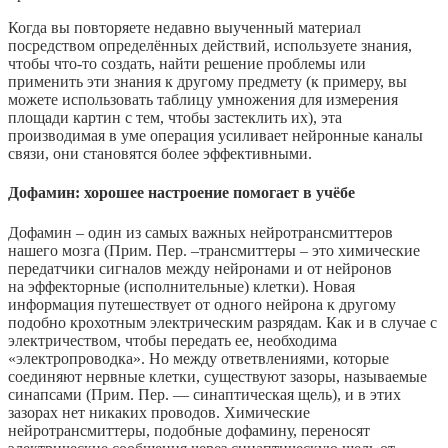
Когда вы повторяете недавно выученный материал
посредством определённых действий, используете знания,
чтобы что-то создать, найти решение проблемы или
применить эти знания к другому предмету (к примеру, вы
можете использовать таблицу умножения для измерения
площади картин с тем, чтобы застеклить их), эта
производимая в уме операция усиливает нейронные каналы
связи, они становятся более эффективными.
Дофамин: хорошее настроение помогает в учёбе
Дофамин – один из самых важных нейротрансмиттеров
нашего мозга (Прим. Пер. –трансмиттеры – это химические
передатчики сигналов между нейронами и от нейронов
на эффекторные (исполнительные) клетки). Новая
информация путешествует от одного нейрона к другому
подобно крохотным электрическим разрядам. Как и в случае с
электричеством, чтобы передать ее, необходима
«электропроводка». Но между ответвлениями, которые
соединяют нервные клетки, существуют зазоры, называемые
синапсами (Прим. Пер. — синаптическая щель), и в этих
зазорах нет никаких проводов. Химические
нейротрансмиттеры, подобные дофамину, переносят