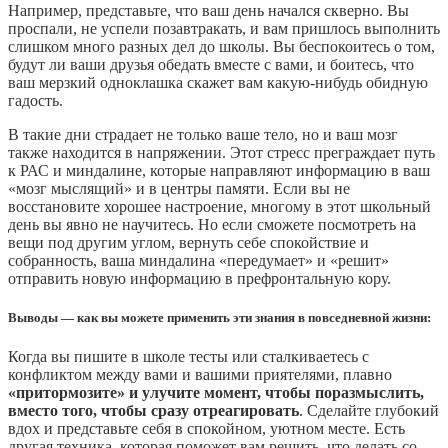
Например, представьте, что ваш день начался скверно. Вы
проспали, не успели позавтракать, и вам пришлось выполнить
слишком много разных дел до школы. Вы беспокоитесь о том,
будут ли ваши друзья обедать вместе с вами, и боитесь, что
ваш мерзкий одноклашка скажет вам какую-нибудь обидную
гадость.
В такие дни страдает не только ваше тело, но и ваш мозг
также находится в напряжении. Этот стресс преграждает путь
к РАС и миндалине, которые направляют информацию в ваш
«мозг мыслящий» и в центры памяти. Если вы не
восстановите хорошее настроение, многому в этот школьный
день вы явно не научитесь. Но если сможете посмотреть на
вещи под другим углом, вернуть себе спокойствие и
собранность, ваша миндалина «передумает» и «решит»
отправить новую информацию в префронтальную кору.
Выводы — как вы можете применить эти знания в повседневной жизни:
Когда вы пишите в школе тесты или сталкиваетесь с
конфликтом между вами и вашими приятелями, плавно
«притормозите» и улучите момент, чтобы поразмыслить,
вместо того, чтобы сразу отреагировать
. Сделайте глубокий
вдох и представьте себя в спокойном, уютном месте. Есть
другая техника, которая поможет вам решить, что делать со