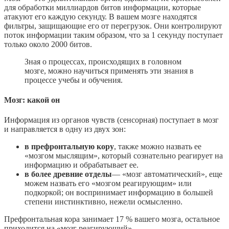
для обработки миллиардов битов информации, которые
атакуют его каждую секунду. В вашем мозге находятся
фильтры, защищающие его от перегрузок. Они контролируют
поток информации таким образом, что за 1 секунду поступает
только около 2000 битов.
Зная о процессах, происходящих в головном
мозге, можно научиться применять эти знания в
процессе учебы и обучения.
Мозг: какой он
Информация из органов чувств (сенсорная) поступает в мозг
и направляется в одну из двух зон:
в префронтальную кору
, также можно назвать ее
«мозгом мыслящим», который сознательно реагирует на
информацию и обрабатывает ее.
в более древние отделы
— «мозг автоматический», еще
можем назвать его «мозгом реагирующим» или
подкоркой; он воспринимает информацию в большей
степени инстинктивно, нежели осмысленно.
Префронтальная кора занимает 17 % вашего мозга, остальное
приходится на «мозг реагирующий».