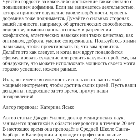
Чувство гордости за какое-либо достижение также связано с
повышением дофамина. Если вы занимаетесь деятельностью,
которая приносит ощущение удовлетворённости, уровень
дофамина тоже поднимается. Думайте о сильных сторонах
вашей личности, например, об артистических способностях,
лидерстве, помощи одноклассникам в разрешении
конфликтов, атлетических навыках или таких качествах, как
оптимизм, доброта, умение сопереживать. Пользуйтесь этими
навыками, чтобы проектировать то, что вам нравится.
Делайте это как следует, и когда вам вдруг понадобится
сформулировать суждение или решить какую-то проблему, вы
обнаружите, что можете использовать мощность своего мозга
гораздо успешнее, нежели раньше.
Итак, вы имеете возможность использовать ваш самый
мощный инструмент, чтобы достичь своих целей. Пусть ваши
дендриты, подросшие за это время, примут наши
поздравления!
Автор перевода: Катерина Ясько
Автор статьи: Джуди Уиллис, доктор медицинских наук,
занимается практикой в области неврологии в течение 20 лет.
В настоящее время она преподаёт в Средней Школе Санта-
Барбары в Калифорнии и проводит профессиональные