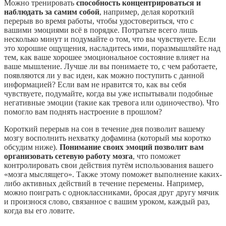
Можно тренировать
способность концентрироваться и
наблюдать за самим собой
, например, делая короткий
перерыв во время работы, чтобы удостовериться, что с
вашими эмоциями всё в порядке. Потратьте всего лишь
несколько минут и подумайте о том, что вы чувствуете. Если
это хорошие ощущения, насладитесь ими, поразмышляйте над
тем, как ваше хорошее эмоциональное состояние влияет на
ваше мышление. Лучше ли вы понимаете то, с чем работаете,
появляются ли у вас идеи, как можно поступить с данной
информацией? Если вам не нравится то, как вы себя
чувствуете, подумайте, когда вы уже испытывали подобные
негативные эмоции (такие как тревога или одиночество). Что
помогло вам поднять настроение в прошлом?
Короткий перерыв на сон в течение дня позволит вашему
мозгу восполнить нехватку дофамина (который мы коротко
обсудим ниже).
Понимание своих эмоций позволит вам
организовать сетевую работу мозга
, что поможет
контролировать свои действия путём использования вашего
«мозга мыслящего». Также этому поможет выполнение каких-
либо активных действий в течение перемены. Например,
можно поиграть с одноклассниками, бросая друг другу мячик
и произнося слово, связанное с вашим уроком, каждый раз,
когда вы его ловите.