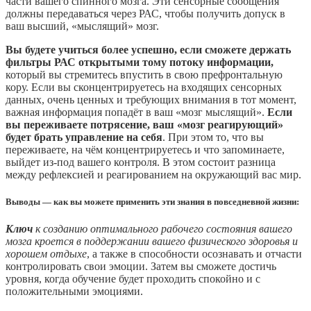
части вашего спинного мозга. Эти сенсорные сообщения
должны передаваться через РАС, чтобы получить допуск в
ваш высший, «мыслящий» мозг.
Вы будете учиться более успешно, если сможете держать
фильтры РАС открытыми тому потоку информации,
который вы стремитесь впустить в свою префронтальную
кору. Если вы сконцентрируетесь на входящих сенсорных
данных, очень ценных и требующих внимания в тот момент,
важная информация попадёт в ваш «мозг мыслящий».
Если
вы переживаете потрясение, ваш «мозг реагирующий»
будет брать управление на себя
. При этом то, что вы
переживаете, на чём концентрируетесь и что запоминаете,
выйдет из-под вашего контроля. В этом состоит разница
между рефлексией и реагированием на окружающий вас мир.
Выводы — как вы можете применить эти знания в повседневной жизни:
Ключ
к созданию оптимального рабочего состояния вашего
мозга кроется в поддержании вашего физического здоровья и
хорошем отдыхе
, а также в способности осознавать и отчасти
контролировать свои эмоции. Затем вы сможете достичь
уровня, когда обучение будет проходить спокойно и с
положительными эмоциями.