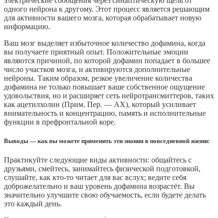
электрические сообщения через синаптическую щель от
одного нейрона к другому. Этот процесс является решающим
для активности вашего мозга, которая обрабатывает новую
информацию.
Ваш мозг выделяет избыточное количество дофамина, когда
вы получаете приятный опыт. Положительные эмоции
являются причиной, по которой дофамин попадает в большее
число участков мозга, и активируются дополнительные
нейроны. Таким образом, резкое увеличение количества
дофамина не только повышает ваше собственное ощущение
удовольствия, но и расширяет сеть нейротрансмиттеров, таких
как ацетилхолин (Прим. Пер. — АХ), который усиливает
внимательность и концентрацию, память и исполнительные
функции в префронтальной коре.
Выводы — как вы можете применить эти знания в повседневной жизни:
Практикуйте следующие виды активности: общайтесь с
друзьями, смейтесь, занимайтесь физической подготовкой,
слушайте, как кто-то читает для вас вслух; ведите себя
доброжелательно и ваш уровень дофамина возрастёт. Вы
значительно улучшите свою обучаемость, если будете делать
это каждый день.