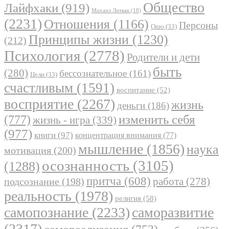
Общество
Лайфхаки
(919)
Михаил Литвак
(18)
(2231)
Отношения
(1166)
Персоны
Ошо
(33)
Принципы жизни
(1230)
(212)
Психология
(2778)
Родители и дети
быть
(280)
бессознательное
(161)
Цели
(33)
счастливым
(1591)
воспитание
(52)
восприятие
(2267)
жизнь
деньги
(186)
(777)
изменить себя
жизнь - игра
(339)
(977)
книги
(97)
концентрация внимания
(77)
мышление
(1856)
наука
мотивация
(200)
осознанность
(3105)
(1288)
притча
(608)
работа
(278)
подсознание
(198)
реальность
(1978)
религия
(58)
самопознание
(2233)
саморазвитие
(2317)