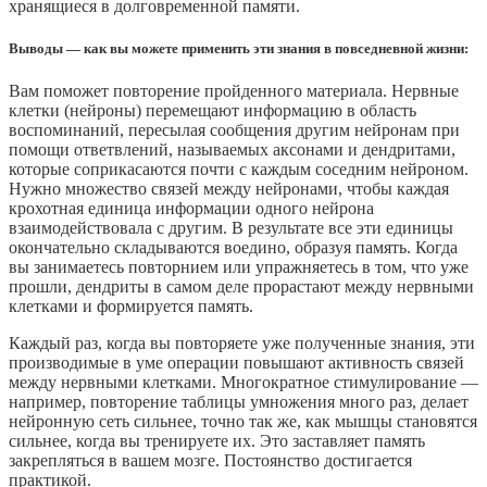
хранящиеся в долговременной памяти.
Выводы — как вы можете применить эти знания в повседневной жизни:
Вам поможет повторение пройденного материала. Нервные
клетки (нейроны) перемещают информацию в область
воспоминаний, пересылая сообщения другим нейронам при
помощи ответвлений, называемых аксонами и дендритами,
которые соприкасаются почти с каждым соседним нейроном.
Нужно множество связей между нейронами, чтобы каждая
крохотная единица информации одного нейрона
взаимодействовала с другим. В результате все эти единицы
окончательно складываются воедино, образуя память. Когда
вы занимаетесь повторнием или упражняетесь в том, что уже
прошли, дендриты в самом деле прорастают между нервными
клетками и формируется память.
Каждый раз, когда вы повторяете уже полученные знания, эти
производимые в уме операции повышают активность связей
между нервными клетками. Многократное стимулирование —
например, повторение таблицы умножения много раз, делает
нейронную сеть сильнее, точно так же, как мышцы становятся
сильнее, когда вы тренируете их. Это заставляет память
закрепляться в вашем мозге. Постоянство достигается
практикой.