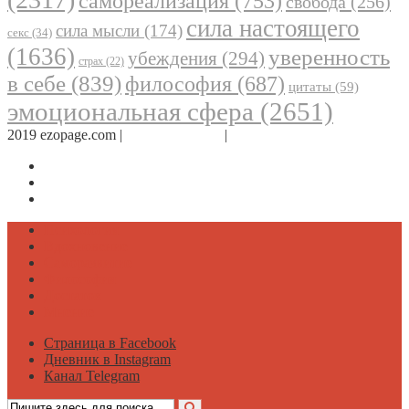
самореализация
(753)
свобода
(256)
сила настоящего
сила мысли
(174)
секс
(34)
(1636)
уверенность
убеждения
(294)
страх
(22)
в себе
(839)
философия
(687)
цитаты
(59)
эмоциональная сфера
(2651)
2019 ezopage.com |
Обратная связь
|
О проекте
Страница в Facebook
Дневник в Instagram
Канал Telegram
Психология
Вдохновение
Саморазвитие
Философия
Достаток
Мнение
Страница в Facebook
Дневник в Instagram
Канал Telegram