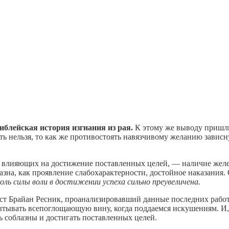
иблейская история изгнания из рая.
К этому же выводу пришли
ать нельзя, то как же противостоять навязчивому желанию зависн
, влияющих на достижение поставленных целей, — наличие желе
лазна, как проявление слабохарактерности, достойное наказания
роль силы воли в достижении успеха сильно преувеличена.
ст Брайан Реcник, проанализировавший данные последних работ 
спытывать всепоглощающую вину, когда поддаемся искушениям. И,
 соблазны и достигать поставленных целей.