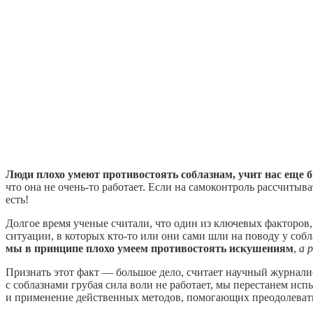
Люди плохо умеют противостоять соблазнам, учит нас еще б
что она не очень-то работает. Если на самоконтроль рассчитыв
есть!
Долгое время ученые считали, что один из ключевых факторов
ситуации, в которых кто-то или они сами шли на поводу у соб
мы в принципе плохо умеем противостоять искушениям
,
а 
Признать этот факт — большое дело, считает научный журнали
с соблазнами грубая сила воли не работает, мы перестанем и
и применение действенных методов, помогающих преодолевать