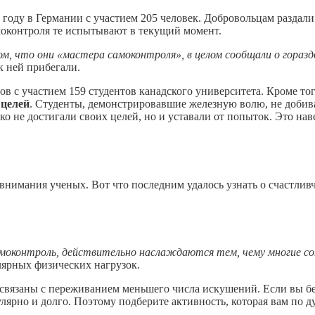
11 году в Германии с участием 205 человек. Добровольцам разда
моконтроля те испытывают в текущий момент.
м, что они «мастера самоконтроля», в целом сообщали о гораздо
к ней прибегали.
 с участием 159 студентов канадского университета. Кроме тог
 целей
. Студенты, демонстрировавшие железную волю, не добива
ко не достигали своих целей, но и уставали от попыток. Это на
внимания ученых. Вот что последним удалось узнать о счастлив
амоконтроль, действительно наслаждаются тем, чему многие с
лярных физических нагрузок.
к связаны с переживанием меньшего числа искушений. Если вы бе
улярно и долго. Поэтому подберите активность, которая вам по д