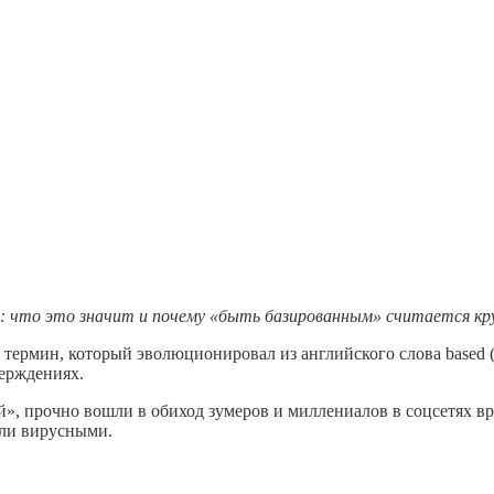
: что это значит и почему «быть базированным» считается крут
й термин, который эволюционировал из английского слова based
верждениях.
», прочно вошли в обиход зумеров и миллениалов в соцсетях вроде
али вирусными.