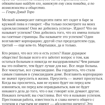
обязательно найдут его, навяжут ему свои повадки, а по
возможности и общество.
— Генри Дэвид Торо
Мелкий коммерсант пятидесяти пяти лет сидит в баре за
кружкой пива и говорит: «Вы только посмотрите на моих
одноклассников! Они же добились успеха». Идиот! Что он
называет успехом? Они добились того, что их имена попали
на газетные страницы. Вы называете это успехом? Один
возглавляет корпорацию; другой стал председателем суда,
третий — еще кем-то. Мартышки, да и только.
Кто решил, что все это и есть успех? Наше дурацкое
общество! Больше всего его заботит вопрос о том, как
остаться больным и никогда не выздоравливать! Чем раньше
вы это поймете, тем будет лучше для вас. Все люди больны.
Все чокнутые, все сумасшедшие. Вы гордитесь, что стали
самым главным в сумасшедшем доме. Возглавить корпорацию
не значит преуспеть в жизни. Преуспеть — значит проснуться.
Когда вы проснетесь, вам не нужно будет ни перед кем
извиняться, ни перед кем оправдываться, вам не будет
никакого дела до того, что о вас говорят или думают другие.
Никаких печалей; вы счастливы. Вот что я называю успехом.
Престижная работа, известность и слава ничего общего с
успехом и счастьем не имеют — абсолютно ничего! Это