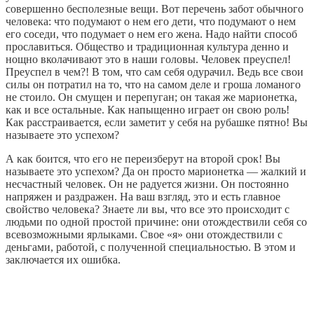
совершенно бесполезные вещи. Вот перечень забот обычного
человека: что подумают о нем его дети, что подумают о нем
его соседи, что подумает о нем его жена. Надо найти способ
прославиться. Общество и традиционная культура денно и
нощно вколачивают это в наши головы. Человек преуспел!
Преуспел в чем?! В том, что сам себя одурачил. Ведь все свои
силы он потратил на то, что на самом деле и гроша ломаного
не стоило. Он смущен и перепуган; он такая же марионетка,
как и все остальные. Как напыщенно играет он свою роль!
Как расстраивается, если заметит у себя на рубашке пятно! Вы
называете это успехом?
А как боится, что его не переизберут на второй срок! Вы
называете это успехом? Да он просто марионетка — жалкий и
несчастный человек. Он не радуется жизни. Он постоянно
напряжен и раздражен. На ваш взгляд, это и есть главное
свойство человека? Знаете ли вы, что все это происходит с
людьми по одной простой причине: они отождествили себя со
всевозможными ярлыками. Свое «я» они отождествили с
деньгами, работой, с полученной специальностью. В этом и
заключается их ошибка.