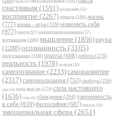
(280)
бессознательное
(161)
Цели
(33)
счастливым
(1591)
воспитание
(52)
восприятие
(2267)
жизнь
деньги
(186)
(777)
изменить себя
жизнь - игра
(339)
(977)
книги
(97)
концентрация внимания
(77)
мышление
(1856)
наука
мотивация
(200)
осознанность
(3105)
(1288)
притча
(608)
работа
(278)
подсознание
(198)
реальность
(1978)
религия
(58)
самопознание
(2233)
саморазвитие
(2317)
самореализация
(753)
свобода
(256)
сила настоящего
сила мысли
(174)
секс
(34)
(1636)
уверенность
убеждения
(294)
страх
(22)
в себе
(839)
философия
(687)
цитаты
(59)
эмоциональная сфера
(2651)