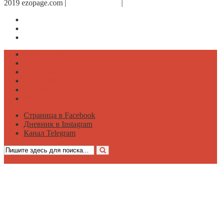
2019 ezopage.com |
Обратная связь
|
О проекте
Страница в Facebook
Дневник в Instagram
Канал Telegram
Психология
Вдохновение
Саморазвитие
Философия
Достаток
Мнение
Страница в Facebook
Дневник в Instagram
Канал Telegram