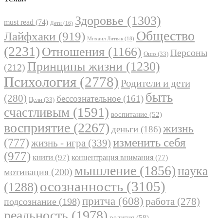
Здоровье
(1303)
must read
(74)
Дети
(16)
Общество
Лайфхаки
(919)
Михаил Литвак
(18)
(2231)
Отношения
(1166)
Персоны
Ошо
(33)
Принципы жизни
(1230)
(212)
Психология
(2778)
Родители и дети
быть
(280)
бессознательное
(161)
Цели
(33)
счастливым
(1591)
воспитание
(52)
восприятие
(2267)
жизнь
деньги
(186)
(777)
изменить себя
жизнь - игра
(339)
(977)
книги
(97)
концентрация внимания
(77)
мышление
(1856)
наука
мотивация
(200)
осознанность
(3105)
(1288)
притча
(608)
работа
(278)
подсознание
(198)
реальность
(1978)
религия
(58)