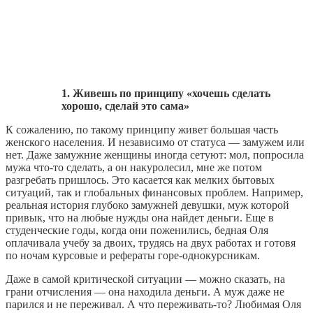
1. Живешь по принципу «хочешь сделать
хорошо, сделай это сама»
К сожалению, по такому принципу живет большая часть
женского населения. И независимо от статуса — замужем или
нет. Даже замужние женщины иногда сетуют: мол, попросила
мужа что-то сделать, а он накуролесил, мне же потом
разгребать пришлось. Это касается как мелких бытовых
ситуаций, так и глобальных финансовых проблем. Например,
реальная история глубоко замужней девушки, муж которой
привык, что на любые нужды она найдет деньги. Еще в
студенческие годы, когда они поженились, бедная Оля
оплачивала учебу за двоих, трудясь на двух работах и готовя
по ночам курсовые и рефераты горе-однокурсникам.
Даже в самой критической ситуации — можно сказать, на
грани отчисления — она находила деньги. А муж даже не
парился и не переживал. А что переживать-то? Любимая Оля