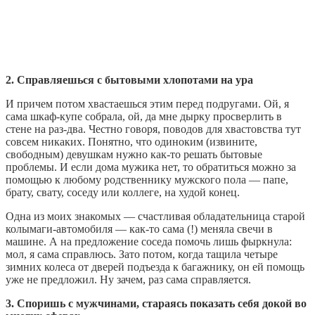
2. Справляешься с бытовыми хлопотами на ура
И причем потом хвастаешься этим перед подругами. Ой, я
сама шкаф-купе собрала, ой, да мне дырку просверлить в
стене на раз-два. Честно говоря, поводов для хвастовства тут
совсем никаких. Понятно, что одиноким (извините,
свободным) девушкам нужно как-то решать бытовые
проблемы. И если дома мужика нет, то обратиться можно за
помощью к любому родственнику мужского пола — папе,
брату, свату, соседу или коллеге, на худой конец.
Одна из моих знакомых — счастливая обладательница старой
колымаги-автомобиля — как-то сама (!) меняла свечи в
машине. А на предложение соседа помочь лишь фыркнула:
мол, я сама справлюсь. Зато потом, когда тащила четыре
зимних колеса от дверей подъезда к багажнику, он ей помощь
уже не предложил. Ну зачем, раз сама справляется.
3. Споришь с мужчинами, стараясь показать себя докой во