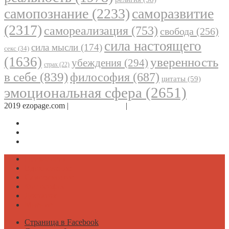
самопознание
(2233)
саморазвитие
(2317)
самореализация
(753)
свобода
(256)
сила настоящего
сила мысли
(174)
секс
(34)
(1636)
уверенность
убеждения
(294)
страх
(22)
в себе
(839)
философия
(687)
цитаты
(59)
эмоциональная сфера
(2651)
2019 ezopage.com |
Обратная связь
|
О проекте
Страница в Facebook
Дневник в Instagram
Канал Telegram
Психология
Вдохновение
Саморазвитие
Философия
Достаток
Мнение
Страница в Facebook