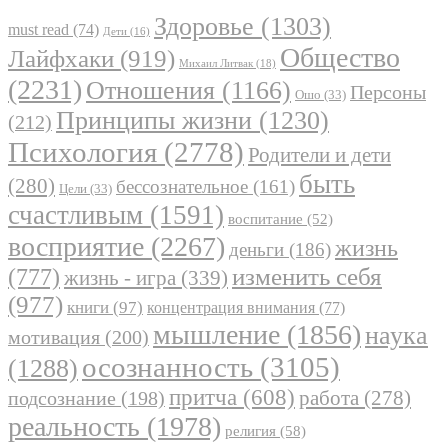
Здоровье
(1303)
must read
(74)
Дети
(16)
Общество
Лайфхаки
(919)
Михаил Литвак
(18)
(2231)
Отношения
(1166)
Персоны
Ошо
(33)
Принципы жизни
(1230)
(212)
Психология
(2778)
Родители и дети
быть
(280)
бессознательное
(161)
Цели
(33)
счастливым
(1591)
воспитание
(52)
восприятие
(2267)
жизнь
деньги
(186)
(777)
изменить себя
жизнь - игра
(339)
(977)
книги
(97)
концентрация внимания
(77)
мышление
(1856)
наука
мотивация
(200)
осознанность
(3105)
(1288)
притча
(608)
работа
(278)
подсознание
(198)
реальность
(1978)
религия
(58)