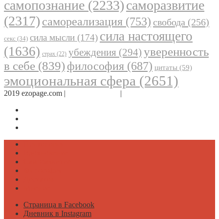
самопознание
(2233)
саморазвитие
(2317)
самореализация
(753)
свобода
(256)
сила настоящего
сила мысли
(174)
секс
(34)
(1636)
уверенность
убеждения
(294)
страх
(22)
в себе
(839)
философия
(687)
цитаты
(59)
эмоциональная сфера
(2651)
2019 ezopage.com |
Обратная связь
|
О проекте
Страница в Facebook
Дневник в Instagram
Канал Telegram
Психология
Вдохновение
Саморазвитие
Философия
Достаток
Мнение
Страница в Facebook
Дневник в Instagram