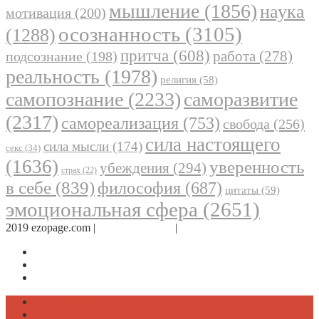
мышление
(1856)
наука
мотивация
(200)
осознанность
(3105)
(1288)
притча
(608)
работа
(278)
подсознание
(198)
реальность
(1978)
религия
(58)
самопознание
(2233)
саморазвитие
(2317)
самореализация
(753)
свобода
(256)
сила настоящего
сила мысли
(174)
секс
(34)
(1636)
уверенность
убеждения
(294)
страх
(22)
в себе
(839)
философия
(687)
цитаты
(59)
эмоциональная сфера
(2651)
2019 ezopage.com |
Обратная связь
|
О проекте
Страница в Facebook
Дневник в Instagram
Канал Telegram
Психология
Вдохновение