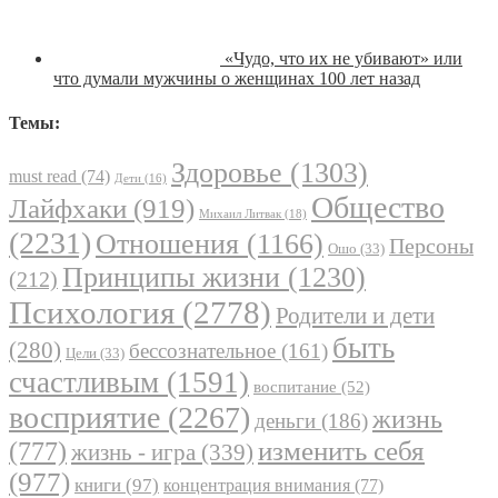
«Чудо, что их не убивают» или
что думали мужчины о женщинах 100 лет назад
Темы:
Здоровье
(1303)
must read
(74)
Дети
(16)
Общество
Лайфхаки
(919)
Михаил Литвак
(18)
(2231)
Отношения
(1166)
Персоны
Ошо
(33)
Принципы жизни
(1230)
(212)
Психология
(2778)
Родители и дети
быть
(280)
бессознательное
(161)
Цели
(33)
счастливым
(1591)
воспитание
(52)
восприятие
(2267)
жизнь
деньги
(186)
(777)
изменить себя
жизнь - игра
(339)
(977)
книги
(97)
концентрация внимания
(77)