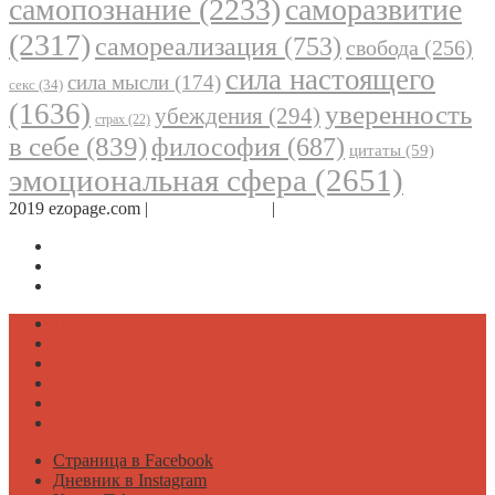
самопознание
(2233)
саморазвитие
(2317)
самореализация
(753)
свобода
(256)
сила настоящего
сила мысли
(174)
секс
(34)
(1636)
уверенность
убеждения
(294)
страх
(22)
в себе
(839)
философия
(687)
цитаты
(59)
эмоциональная сфера
(2651)
2019 ezopage.com |
Обратная связь
|
О проекте
Страница в Facebook
Дневник в Instagram
Канал Telegram
Психология
Вдохновение
Саморазвитие
Философия
Достаток
Мнение
Страница в Facebook
Дневник в Instagram