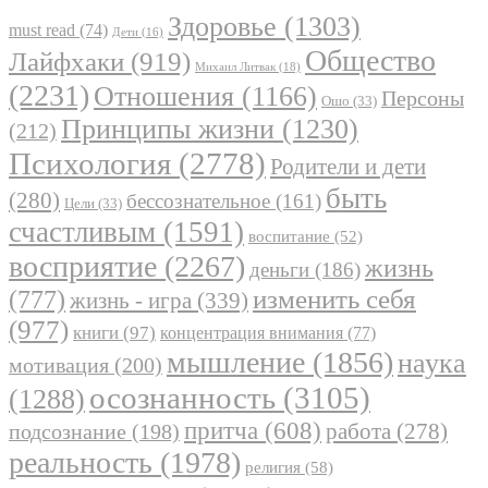
Здоровье
(1303)
must read
(74)
Дети
(16)
Общество
Лайфхаки
(919)
Михаил Литвак
(18)
(2231)
Отношения
(1166)
Персоны
Ошо
(33)
Принципы жизни
(1230)
(212)
Психология
(2778)
Родители и дети
быть
(280)
бессознательное
(161)
Цели
(33)
счастливым
(1591)
воспитание
(52)
восприятие
(2267)
жизнь
деньги
(186)
(777)
изменить себя
жизнь - игра
(339)
(977)
книги
(97)
концентрация внимания
(77)
мышление
(1856)
наука
мотивация
(200)
осознанность
(3105)
(1288)
притча
(608)
работа
(278)
подсознание
(198)
реальность
(1978)
религия
(58)