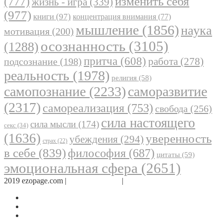
(777)
изменить себя
жизнь - игра
(339)
(977)
книги
(97)
концентрация внимания
(77)
мышление
(1856)
наука
мотивация
(200)
осознанность
(3105)
(1288)
притча
(608)
работа
(278)
подсознание
(198)
реальность
(1978)
религия
(58)
самопознание
(2233)
саморазвитие
(2317)
самореализация
(753)
свобода
(256)
сила настоящего
сила мысли
(174)
секс
(34)
(1636)
уверенность
убеждения
(294)
страх
(22)
в себе
(839)
философия
(687)
цитаты
(59)
эмоциональная сфера
(2651)
2019 ezopage.com |
Обратная связь
|
О проекте
Страница в Facebook
Дневник в Instagram
Канал Telegram