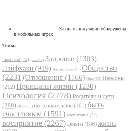
Какие манипуляции обнаружены
в мобильных играх
Темы:
Здоровье
(1303)
must read
(74)
Дети
(16)
Общество
Лайфхаки
(919)
Михаил Литвак
(18)
(2231)
Отношения
(1166)
Персоны
Ошо
(33)
Принципы жизни
(1230)
(212)
Психология
(2778)
Родители и дети
быть
(280)
бессознательное
(161)
Цели
(33)
счастливым
(1591)
воспитание
(52)
восприятие
(2267)
жизнь
деньги
(186)