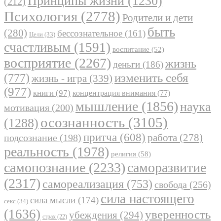
Принципы жизни
(1230)
(212)
Психология
(2778)
Родители и дети
быть
(280)
бессознательное
(161)
Цели
(33)
счастливым
(1591)
воспитание
(52)
восприятие
(2267)
жизнь
деньги
(186)
(777)
изменить себя
жизнь - игра
(339)
(977)
книги
(97)
концентрация внимания
(77)
мышление
(1856)
наука
мотивация
(200)
осознанность
(3105)
(1288)
притча
(608)
работа
(278)
подсознание
(198)
реальность
(1978)
религия
(58)
самопознание
(2233)
саморазвитие
(2317)
самореализация
(753)
свобода
(256)
сила настоящего
сила мысли
(174)
секс
(34)
(1636)
уверенность
убеждения
(294)
страх
(22)