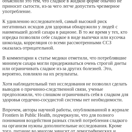
объяснили это тем, что сладкое в жидкой форме обычно не
приносит сытости, из-за чего легче допустить чрезмерное
употребление.
К удивлению исследователей, самый высокий риск
негативных исходов для здоровья обнаружили у людей с
наименьшей долей сахара в рационе. В то же время у тех, кто
изредка позволяли себе сладкое в виде выпечки или кусочка
шоколада, корреляция со всеми рассмотренными ССЗ
оказалась отрицательной.
В комментарии к статье медики отметили, что потреблявшие
минимум сахара могли придерживаться очень строгой диеты
или ограничивать сладкое из-за других болезней. Это,
вероятно, повлияло на их результаты.
Хотя наблюдательный тип исследования не позволил сделать
выводов о причинно-следственной связи, ученые
предположили, что слишком ограничивать себя в сладком для
здоровья сердечно-сосудистой системы нет необходимости.
Впрочем, авторы научной работы, опубликованной в журнале
Frontiers in Public Health, подчеркнули, что для полного
понимания воздействия разных стилей потребления сладкого
на организм нужны дополнительные исследования. Кроме
того, питание во многом зависит от демографических и