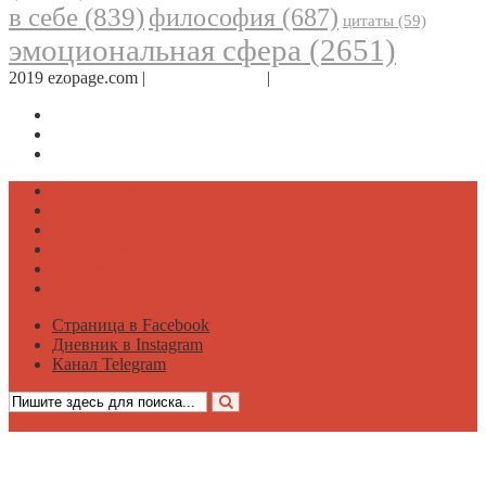
в себе
(839)
философия
(687)
цитаты
(59)
эмоциональная сфера
(2651)
2019 ezopage.com |
Обратная связь
|
О проекте
Страница в Facebook
Дневник в Instagram
Канал Telegram
Психология
Вдохновение
Саморазвитие
Философия
Достаток
Мнение
Страница в Facebook
Дневник в Instagram
Канал Telegram