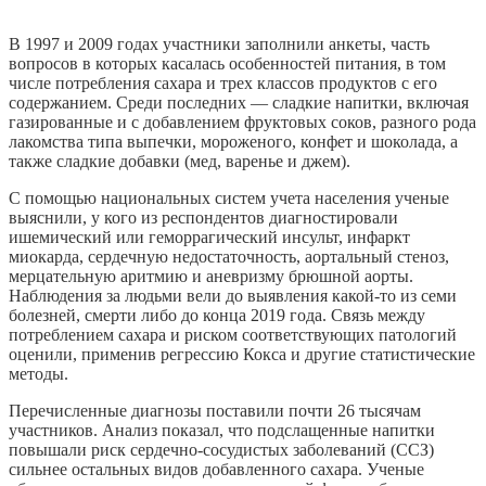
В 1997 и 2009 годах участники заполнили анкеты, часть
вопросов в которых касалась особенностей питания, в том
числе потребления сахара и трех классов продуктов с его
содержанием. Среди последних — сладкие напитки, включая
газированные и с добавлением фруктовых соков, разного рода
лакомства типа выпечки, мороженого, конфет и шоколада, а
также сладкие добавки (мед, варенье и джем).
С помощью национальных систем учета населения ученые
выяснили, у кого из респондентов диагностировали
ишемический или геморрагический инсульт, инфаркт
миокарда, сердечную недостаточность, аортальный стеноз,
мерцательную аритмию и аневризму брюшной аорты.
Наблюдения за людьми вели до выявления какой-то из семи
болезней, смерти либо до конца 2019 года. Связь между
потреблением сахара и риском соответствующих патологий
оценили, применив регрессию Кокса и другие статистические
методы.
Перечисленные диагнозы поставили почти 26 тысячам
участников. Анализ показал, что подслащенные напитки
повышали риск сердечно-сосудистых заболеваний (ССЗ)
сильнее остальных видов добавленного сахара. Ученые