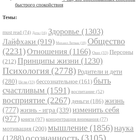
быстрого спокойствия
Темы:
Здоровье
(1303)
must read
(74)
Дети
(16)
Общество
Лайфхаки
(919)
Михаил Литвак
(18)
(2231)
Отношения
(1166)
Персоны
Ошо
(33)
Принципы жизни
(1230)
(212)
Психология
(2778)
Родители и дети
быть
(280)
бессознательное
(161)
Цели
(33)
счастливым
(1591)
воспитание
(52)
восприятие
(2267)
жизнь
деньги
(186)
(777)
изменить себя
жизнь - игра
(339)
(977)
книги
(97)
концентрация внимания
(77)
мышление
(1856)
наука
мотивация
(200)
осознанность
(3105)
(1288)