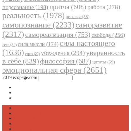
притча
(608)
работа
(278)
подсознание
(198)
реальность
(1978)
религия
(58)
самопознание
(2233)
саморазвитие
(2317)
самореализация
(753)
свобода
(256)
сила настоящего
сила мысли
(174)
секс
(34)
(1636)
уверенность
убеждения
(294)
страх
(22)
в себе
(839)
философия
(687)
цитаты
(59)
эмоциональная сфера
(2651)
2019 ezopage.com |
Обратная связь
|
О проекте
Страница в Facebook
Дневник в Instagram
Канал Telegram
Психология
Вдохновение
Саморазвитие
Философия
Достаток