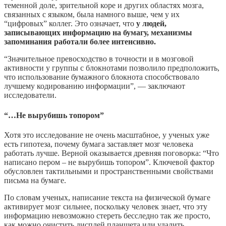
теменной доле, зрительной коре и других областях мозга,
связанных с языком, была намного выше, чем у их
“цифровых” коллег. Это означает, что
у людей,
записывающих информацию на бумагу, механизмы
запоминания работали более интенсивно.
“Значительное превосходство в точности и в мозговой
активности у группы с блокнотами позволило предположить,
что использование бумажного блокнота способствовало
лучшему кодированию информации”, — заключают
исследователи.
“…Не вырубишь топором”
Хотя это исследование не очень масштабное, у ученых уже
есть гипотеза, почему бумага заставляет мозг человека
работать лучше. Верной оказывается древняя поговорка: “Что
написано пером – не вырубишь топором”. Ключевой фактор
обусловлен тактильными и пространственными свойствами
письма на бумаге.
По словам ученых, написание текста на физической бумаге
активирует мозг сильнее, поскольку человек знает, что эту
информацию невозможно стереть бесследно так же просто,
как можно очистить дисплей планшета или удалить