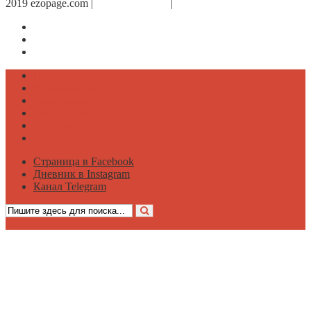
2019 ezopage.com |
Обратная связь
|
О проекте
Страница в Facebook
Дневник в Instagram
Канал Telegram
Психология
Вдохновение
Саморазвитие
Философия
Достаток
Мнение
Страница в Facebook
Дневник в Instagram
Канал Telegram