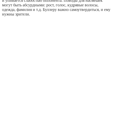
и упивается слабостью оппонента. Поводы для насмешек
могут быть абсурдными: рост, голос, кудрявые волосы,
одежда, фамилия и т.д. Буллеру важно самоутвердиться, и ему
нужны зрители.