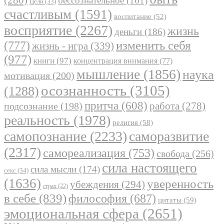
бессознательное
(161)
Цели
(33)
счастливым
(1591)
воспитание
(52)
восприятие
(2267)
жизнь
деньги
(186)
(777)
изменить себя
жизнь - игра
(339)
(977)
книги
(97)
концентрация внимания
(77)
мышление
(1856)
наука
мотивация
(200)
осознанность
(3105)
(1288)
притча
(608)
работа
(278)
подсознание
(198)
реальность
(1978)
религия
(58)
самопознание
(2233)
саморазвитие
(2317)
самореализация
(753)
свобода
(256)
сила настоящего
сила мысли
(174)
секс
(34)
(1636)
уверенность
убеждения
(294)
страх
(22)
в себе
(839)
философия
(687)
цитаты
(59)
эмоциональная сфера
(2651)