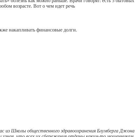
ть» болезнь как можно раньше. Врачи говорят: есть 5 бытовых
бом возрасте. Вот о чем идет речь
также накапливать финансовые долги.
лас из Школы общественного здравоохранения Блумберга Джона
ли узнав, что всех их сбережения отданы каким-то мошенникам.