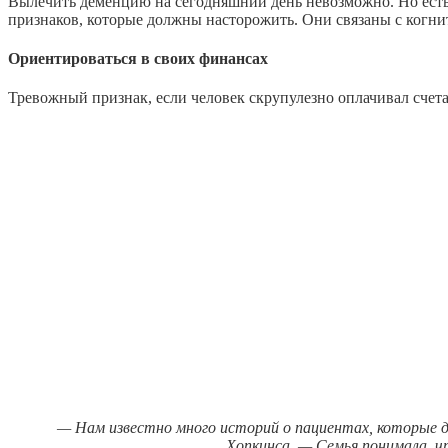
Вылечить деменцию на сегодняшний день невозможно. Но есть 
признаков, которые должны насторожить. Они связаны с когнит
Ориентироваться в своих финансах
Тревожный признак, если человек скрупулезно оплачивал счета
— Нам известно много историй о пациентах, которые д
Хопкинса. — Семья понимала, чт