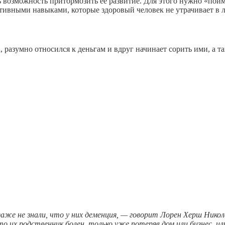
возможность притормозить ее развитие. Для этого нужно «пойма
ивными навыками, которые здоровый человек не утрачивает в лю
, разумно относился к деньгам и вдруг начинает сорить ими, а 
аже не знали, что у них деменция, — говорит Лорен Херш Нико
о их родственник болен, только уже потеряв дом или бизнес, и