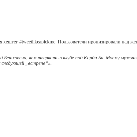
лся хештег #tweetlikeapickme. Пользователи иронизировали над
Бетховена, чем тверкать в клубе под Карди Би. Моему мужчине
 к следующей „встрече“».