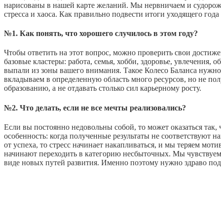
нарисованы в нашей карте желаний. Мы нервничаем и судорожно 
стресса и хаоса. Как правильно подвести итоги уходящего год
№1. Как понять, что хорошего случилось в этом году?
Чтобы ответить на этот вопрос, можно проверить свои достиж
базовые кластеры: работа, семья, хобби, здоровье, увлечения,
выпали из зоны вашего внимания. Такое Колесо Баланса нужно 
вкладываем в определенную область много ресурсов, но не по
образованию, а не отдавать столько сил карьерному росту.
№2. Что делать, если не все мечты реализовались?
Если вы постоянно недовольны собой, то может оказаться так,
особенность: когда полученные результаты не соответствуют 
от успеха, то стресс начинает накапливаться, и мы теряем мот
начинают переходить в категорию несбыточных. Мы чувствуем п
виде новых путей развития. Именно поэтому нужно здраво подх