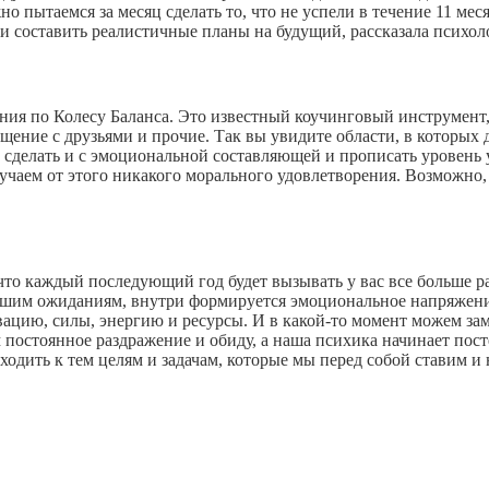
пытаемся за месяц сделать то, что не успели в течение 11 меся
а и составить реалистичные планы на будущий, рассказала псих
ения по Колесу Баланса. Это известный коучинговый инструмент
 общение с друзьями и прочие. Так вы увидите области, в которы
сделать и с эмоциональной составляющей и прописать уровень у
лучаем от этого никакого морального удовлетворения. Возможно
 что каждый последующий год будет вызывать у вас все больше 
нашим ожиданиям, внутри формируется эмоциональное напряжение
ивацию, силы, энергию и ресурсы. И в какой-то момент можем зам
остоянное раздражение и обиду, а наша психика начинает постеп
одить к тем целям и задачам, которые мы перед собой ставим и 