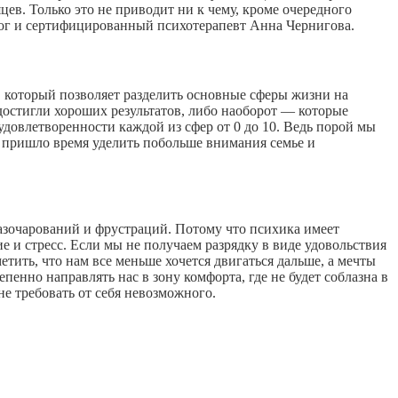
цев. Только это не приводит ни к чему, кроме очередного
олог и сертифицированный психотерапевт Анна Чернигова.
, который позволяет разделить основные сферы жизни на
х достигли хороших результатов, либо наоборот — которые
довлетворенности каждой из сфер от 0 до 10. Ведь порой мы
, пришло время уделить побольше внимания семье и
разочарований и фрустраций. Потому что психика имеет
 и стресс. Если мы не получаем разрядку в виде удовольствия
етить, что нам все меньше хочется двигаться дальше, а мечты
енно направлять нас в зону комфорта, где не будет соблазна в
не требовать от себя невозможного.